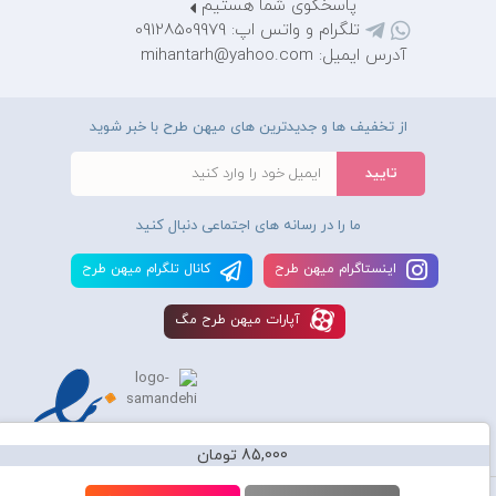
پاسخگوی شما هستیم
تلگرام و واتس اپ: 09128509979
آدرس ایمیل: mihantarh@yahoo.com
از تخفیف ها و جدیدترین های میهن طرح با خبر شوید
ما را در رسانه های اجتماعی دنبال کنید
اينستاگرام ميهن طرح
کانال تلگرام ميهن طرح
آپارات ميهن طرح مگ
85,000 تومان