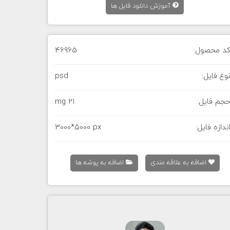
آموزش دانلود فایل ها
د محصول:
46965
وع فایل:
psd
جم فایل:
21 mg
ندازه فایل:
3000*5000 px
اضافه به علاقه مندی
اضافه به پوشه ها