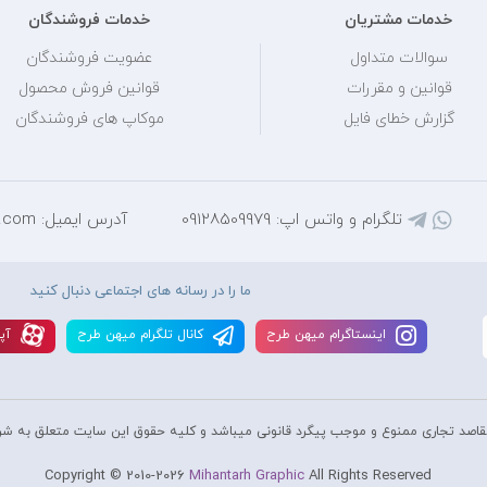
خدمات مشتریان
خدمات فروشندگان
سوالات متداول
عضویت فروشندگان
قوانین و مقررات
قوانین فروش محصول
گزارش خطای فایل
موکاپ های فروشندگان
تلگرام و واتس اپ: 09128509979
آدرس ایمیل: mihantarh@yahoo.com
ما را در رسانه های اجتماعی دنبال کنید
اينستاگرام ميهن طرح
کانال تلگرام ميهن طرح
آپا
قاصد تجاری ممنوع و موجب پیگرد قانونی میباشد و کليه حقوق اين سايت متعلق به شر
Copyright © 2010-2026
Mihantarh Graphic
All Rights Reserved