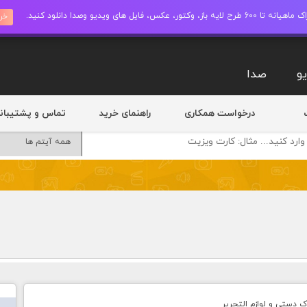
ز، وکتور، عکس، فایل های ویدیو وصدا دانلود کنید.
خری
و
صدا
درخواست همکاری
راهنمای خرید
تماس و پشتیبان