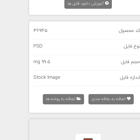
آموزش دانلود فایل ها
د محصول:
46945
وع فایل:
PSD
جم فایل:
99.5 mg
ندازه فایل:
Stock Image
اضافه به علاقه مندی
اضافه به پوشه ها