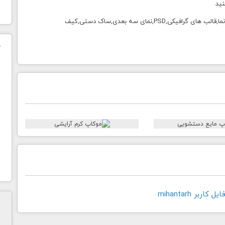
نید
طرح لایه باز,فتوشاپ,موکاپ,برچسپ,فایل پیش نمایش,پیکر نما,قالب های گرافیکی,PSD,نمای سه بعدی,ساک دستی,کیف
ک
ن
ح
ا
اربر mihantarh