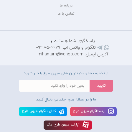
درباره ما
تماس با ما
پاسخگوی شما هستیم
تلگرام و واتس اپ: 09128509979
آدرس ایمیل: mihantarh@yahoo.com
از تخفیف ها و جدیدترین های میهن طرح با خبر شوید
ما را در رسانه های اجتماعی دنبال کنید
اينستاگرام ميهن طرح
کانال تلگرام ميهن طرح
آپارات ميهن طرح مگ