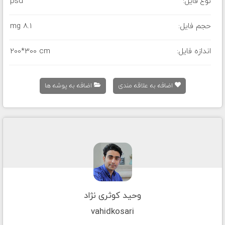
نوع فایل:
psd
حجم فایل:
8.1 mg
اندازه فایل:
200*300 cm
اضافه به علاقه مندی
اضافه به پوشه ها
وحید کوثری نژاد
vahidkosari