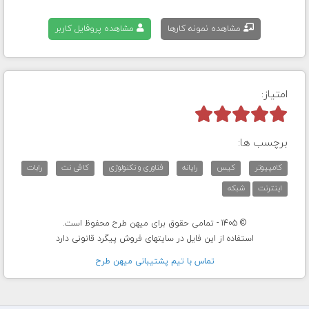
مشاهده نمونه کارها
مشاهده پروفایل کاربر
امتیاز:



برچسب ها:
کامپیوتر
کیس
رایانه
فناوری و تکنولوژی
کافی نت
رابات
اینترنت
شبکه
© 1405 - تمامی حقوق برای میهن طرح محفوظ است.
استفاده از این فایل در سایتهای فروش پیگرد قانونی دارد
تماس با تيم پشتيبانی ميهن طرح