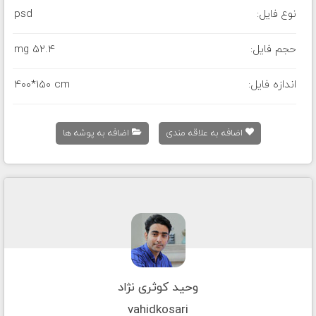
نوع فایل:
psd
حجم فایل:
52.4 mg
اندازه فایل:
400*150 cm
اضافه به علاقه مندی
اضافه به پوشه ها
وحید کوثری نژاد
vahidkosari