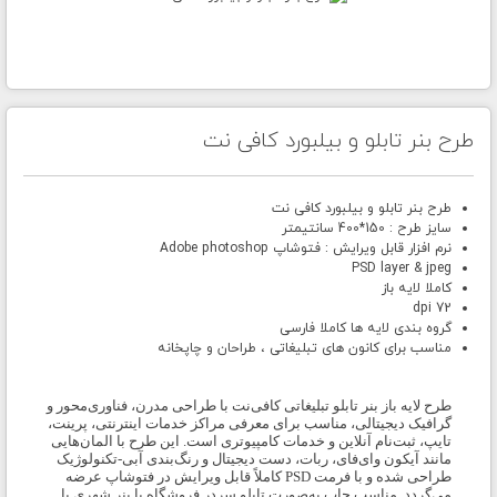
طرح بنر تابلو و بیلبورد کافی نت
طرح بنر تابلو و بیلبورد کافی نت
سایز طرح : 150*400 سانتیمتر
نرم افزار قابل ویرایش : فتوشاپ Adobe photoshop
PSD layer & jpeg
کاملا لایه باز
72 dpi
گروه بندی لایه ها کاملا فارسی
مناسب برای کانون های تبلیغاتی ، طراحان و چاپخانه
طرح لایه باز بنر تابلو تبلیغاتی کافی‌نت با طراحی مدرن، فناوری‌محور و
گرافیک دیجیتالی، مناسب برای معرفی مراکز خدمات اینترنتی، پرینت،
تایپ، ثبت‌نام آنلاین و خدمات کامپیوتری است. این طرح با المان‌هایی
مانند آیکون وای‌فای، ربات، دست دیجیتال و رنگ‌بندی آبی-تکنولوژیک
طراحی شده و با فرمت PSD کاملاً قابل ویرایش در فتوشاپ عرضه
می‌گردد. مناسب چاپ به‌صورت تابلو سردر فروشگاه یا بنر شهری با