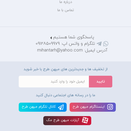
درباره ما
تماس با ما
پاسخگوی شما هستیم
تلگرام و واتس اپ: 09128509979
آدرس ایمیل: mihantarh@yahoo.com
از تخفیف ها و جدیدترین های میهن طرح با خبر شوید
ما را در رسانه های اجتماعی دنبال کنید
اينستاگرام ميهن طرح
کانال تلگرام ميهن طرح
آپارات ميهن طرح مگ