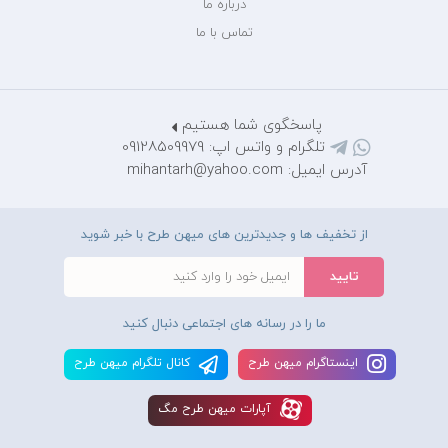
درباره ما
تماس با ما
پاسخگوی شما هستیم
تلگرام و واتس اپ: 09128509979
آدرس ایمیل: mihantarh@yahoo.com
از تخفیف ها و جدیدترین های میهن طرح با خبر شوید
ما را در رسانه های اجتماعی دنبال کنید
اينستاگرام ميهن طرح
کانال تلگرام ميهن طرح
آپارات ميهن طرح مگ