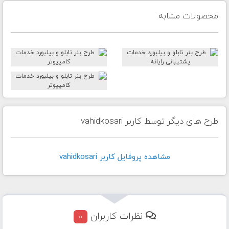
محصولات مشابه
طرح های دیگر توسط کاربر vahidkosari
مشاهده پروفايل کاربر vahidkosari
نظرات کاربران
0