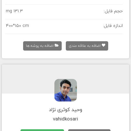
حجم فایل:
131.3 mg
اندازه فایل:
400*150 cm
اضافه به علاقه مندی
اضافه به پوشه ها
وحید کوثری نژاد
vahidkosari