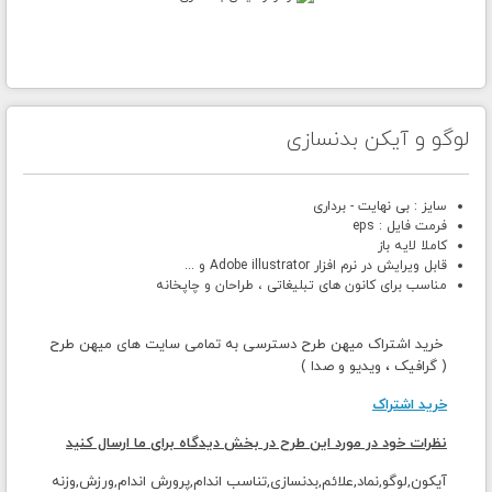
لوگو و آیکن بدنسازی
سایز : بی نهایت - برداری
فرمت فایل : eps
کاملا لایه باز
قابل ویرایش در نرم افزار Adobe illustrator و ...
مناسب برای کانون های تبلیغاتی ، طراحان و چاپخانه
خرید اشتراک میهن طرح دسترسی به تمامی سایت های میهن طرح
( گرافیک ، ویدیو و صدا )
خرید اشتراک
نظرات خود در مورد این طرح در بخش دیدگاه برای ما ارسال کنید
آیکون,لوگو,نماد,علائم,بدنسازی,تناسب اندام,پرورش اندام,ورزش,وزنه