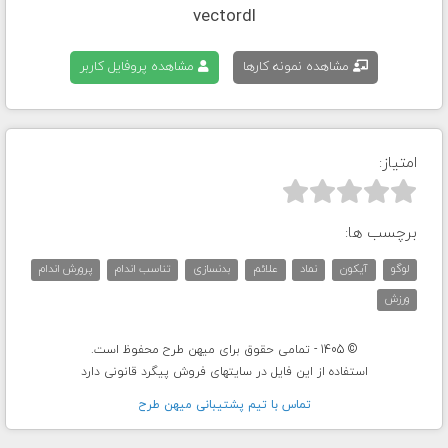
vectordl
مشاهده نمونه کارها
مشاهده پروفایل کاربر
امتیاز:



برچسب ها:
لوگو
آیکون
نماد
علائم
بدنسازی
تناسب اندام
پرورش اندام
ورزش
© 1405 - تمامی حقوق برای میهن طرح محفوظ است.
استفاده از این فایل در سایتهای فروش پیگرد قانونی دارد
تماس با تيم پشتيبانی ميهن طرح