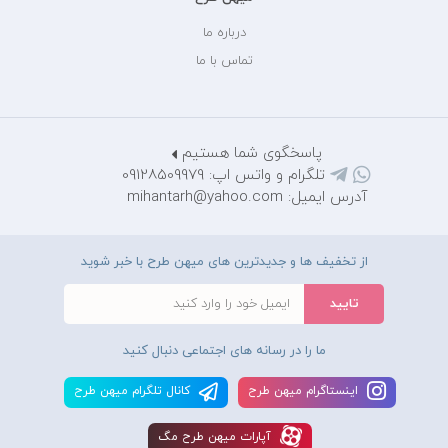
درباره ما
تماس با ما
پاسخگوی شما هستیم
تلگرام و واتس اپ: 09128509979
آدرس ایمیل: mihantarh@yahoo.com
از تخفیف ها و جدیدترین های میهن طرح با خبر شوید
ما را در رسانه های اجتماعی دنبال کنید
اينستاگرام ميهن طرح
کانال تلگرام ميهن طرح
آپارات ميهن طرح مگ