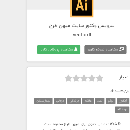
سرویس وکتور سایت میهن طرح
vectordl
مشاهده نمونه کارها
مشاهده پروفایل کاربر
امتیاز:



برچسب ها:
آیکون
لوگو
نماد
علائم
پزشکی
درمانی
بیمارستان
درمانگاه
© 1405 - تمامی حقوق برای میهن طرح محفوظ است.