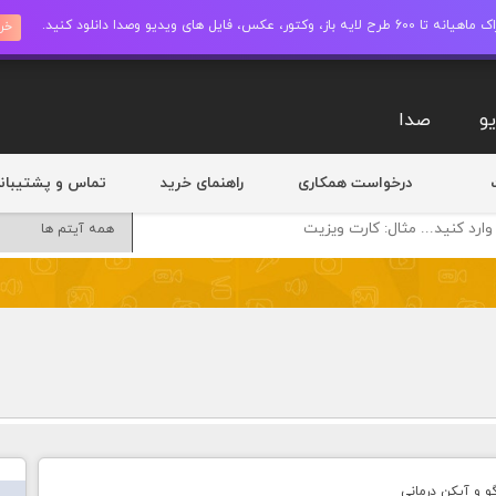
ز، وکتور، عکس، فایل های ویدیو وصدا دانلود کنید.
خری
و
صدا
درخواست همکاری
راهنمای خرید
تماس و پشتیبان