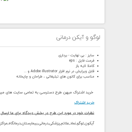
لوگو و آیکن درمانی
سایز : بی نهایت - برداری
فرمت فایل : eps
کاملا لایه باز
قابل ویرایش در نرم افزار Adobe illustrator و ...
مناسب برای کانون های تبلیغاتی ، طراحان و چاپخانه
خرید اشتراک میهن طرح دسترسی به تمامی سایت های میهن 
خرید اشتراک
نظرات خود در مورد این طرح در بخش دیدگاه برای ما ارسال 
آیکون,لوگو,نماد,علائم,پزشکی,درمانی,بیمارستان,درمانگاه,مراک