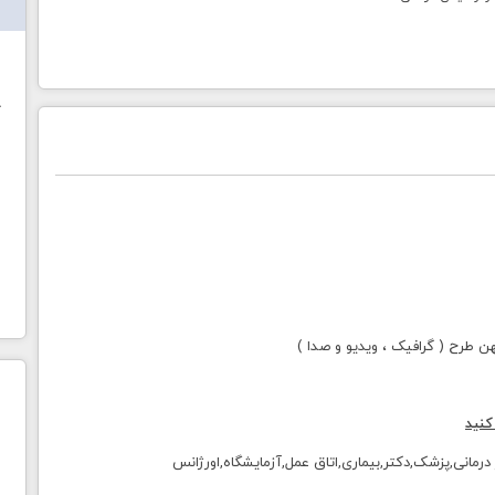
ش
خ
طرح ( گرافیک ، ویدیو و صدا )
کنید
ز درمانی,پزشک,دکتر,بیماری,اتاق عمل,آزمایشگاه,اورژانس