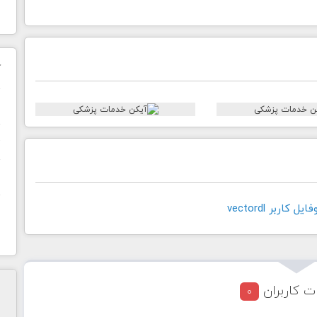
ک
ن
ح
ا
کاربر vectordl
ت کاربران
0