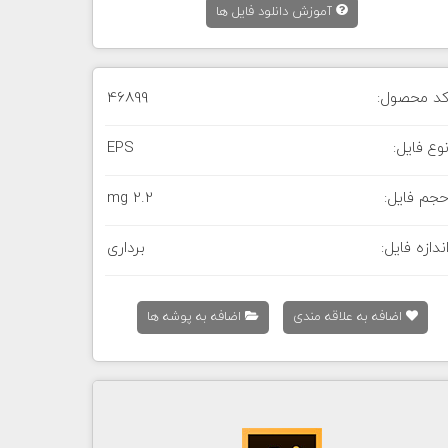
آموزش دانلود فایل ها
د محصول:
46899
وع فایل:
EPS
جم فایل:
2.2 mg
ندازه فایل:
برداری
اضافه به علاقه مندی
اضافه به پوشه ها