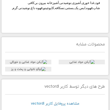
فود,غذا خوری,آشپزی,نوشیدنی,آشپزخانه بیرون بر,کافی
شاپ,قهوه,ایس پک,بستنی,نسکافه,کاپوچینو,قهوه داغ,نوشیدنی گرم,
محصولات مشابه
طرح های دیگر توسط کاربر vectordl
مشاهده پروفايل کاربر vectordl