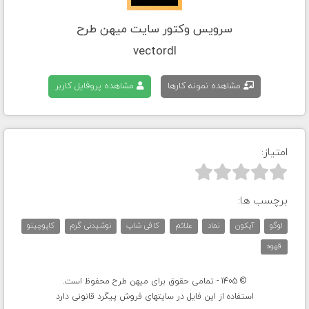
سرویس وکتور سایت میهن طرح
vectordl
مشاهده نمونه کارها
مشاهده پروفایل کاربر
امتیاز:



برچسب ها:
لوگو
آیکون
نماد
علائم
کافی شاپ
نوشیدنی گرم
کاپوچینو
قهوه
© 1405 - تمامی حقوق برای میهن طرح محفوظ است.
استفاده از این فایل در سایتهای فروش پیگرد قانونی دارد