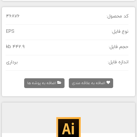
کد محصول:
46876
نوع فایل:
EPS
حجم فایل:
442.9 kb
اندازه فایل:
برداری
اضافه به علاقه مندی
اضافه به پوشه ها