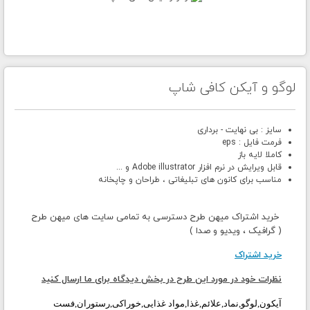
لوگو و آیکن کافی شاپ
سایز : بی نهایت - برداری
فرمت فایل : eps
کاملا لایه باز
قابل ویرایش در نرم افزار Adobe illustrator و ...
مناسب برای کانون های تبلیغاتی ، طراحان و چاپخانه
خرید اشتراک میهن طرح دسترسی به تمامی سایت های میهن طرح
( گرافیک ، ویدیو و صدا )
خرید اشتراک
نظرات خود در مورد این طرح در بخش دیدگاه برای ما ارسال کنید
آیکون,لوگو,نماد,علائم,غذا,مواد غذایی,خوراکی,رستوران,فست