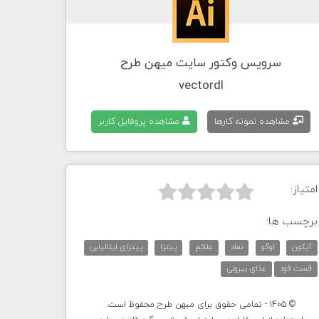
سرویس وکتور سایت میهن طرح
vectordl
مشاهده نمونه کارها
مشاهده پروفایل کاربر
امتیاز:



برچسب ها:
آیکون
لوگو
نماد
علائم
پیتزا
پیتزای ایتالیایی
فست فود
غذای بیرونی
© 1405 - تمامی حقوق برای میهن طرح محفوظ است.