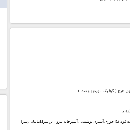
ش
خ
طرح ( گرافیک ، ویدیو و صدا )
کنید
ود,غذا خوری,آشپزی,نوشیدنی,آشپزخانه بیرون بر,پیتزا,ایتالیایی,پیتزا