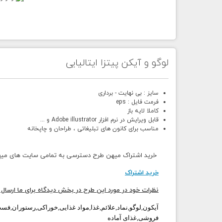
لوگو و آیکن پیتزا ایتالیایی
سایز : بی نهایت - برداری
فرمت فایل : eps
کاملا لایه باز
قابل ویرایش در نرم افزار Adobe illustrator و ...
مناسب برای کانون های تبلیغاتی ، طراحان و چاپخانه
خرید اشتراک میهن طرح دسترسی به تمامی سایت های میهن 
خرید اشتراک
نظرات خود در مورد این طرح در بخش دیدگاه برای ما ارسال 
آیکون,لوگو,نماد,علائم,غذا,مواد غذایی,خوراکی,رستوران,فست ف
فروشی,غذای آماده