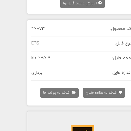
آموزش دانلود فایل ها
د محصول:
46873
وع فایل:
EPS
جم فایل:
535.4 kb
ندازه فایل:
برداری
اضافه به علاقه مندی
اضافه به پوشه ها