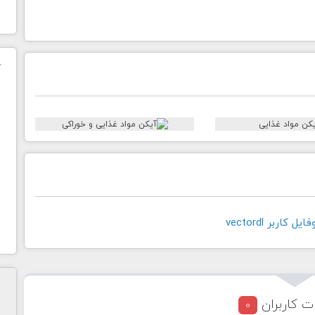
ک
ن
ح
ا
کاربر vectordl
ت کاربران
0