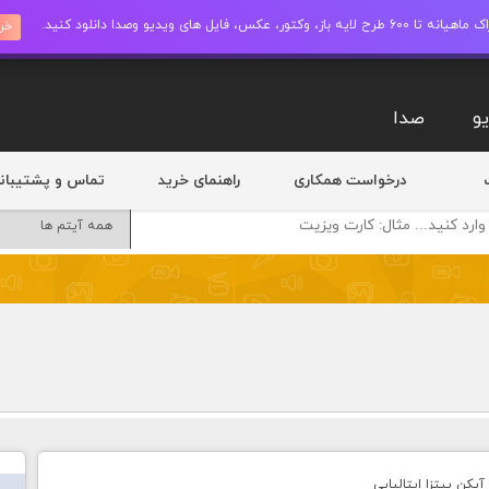
ز، وکتور، عکس، فایل های ویدیو وصدا دانلود کنید.
خری
و
صدا
درخواست همکاری
راهنمای خرید
تماس و پشتیبان