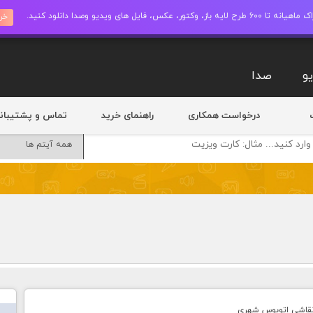
ز، وکتور، عکس، فایل های ویدیو وصدا دانلود کنید.
خری
و
صدا
درخواست همکاری
راهنمای خرید
تماس و پشتیبان