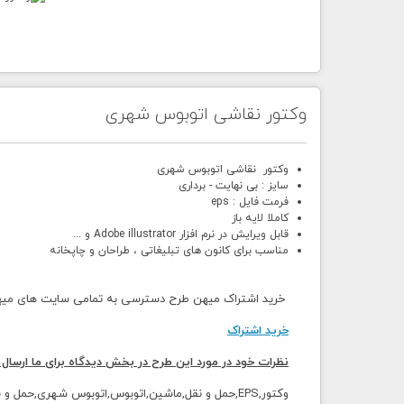
وکتور نقاشی اتوبوس شهری
وکتور نقاشی اتوبوس شهری
سایز : بی نهایت - برداری
فرمت فایل : eps
کاملا لایه باز
قابل ویرایش در نرم افزار Adobe illustrator و ...
مناسب برای کانون های تبلیغاتی ، طراحان و چاپخانه
خرید اشتراک میهن طرح دسترسی به تمامی سایت های میهن 
خرید اشتراک
نظرات خود در مورد این طرح در بخش دیدگاه برای ما ارسال 
وکتور,EPS,حمل و نقل,ماشین,اتوبوس,اتوبوس شهری,حمل و نقل شهری,اتوبوس قرمز,نقاشی,کارتونی,کاریکاتور,