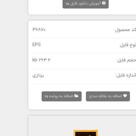
آموزش دانلود فایل ها
د محصول:
46870
وع فایل:
EPS
جم فایل:
263.2 kb
ندازه فایل:
برداری
اضافه به علاقه مندی
اضافه به پوشه ها