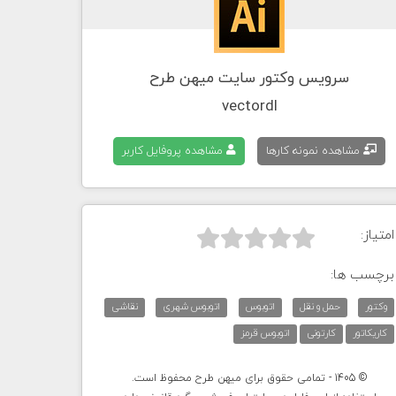
سرویس وکتور سایت میهن طرح
vectordl
مشاهده نمونه کارها
مشاهده پروفایل کاربر
امتیاز:



برچسب ها:
وکتور
حمل و نقل
اتوبوس
اتوبوس شهری
نقاشی
کاریکاتور
کارتونی
اتوبوس قرمز
© 1405 - تمامی حقوق برای میهن طرح محفوظ است.