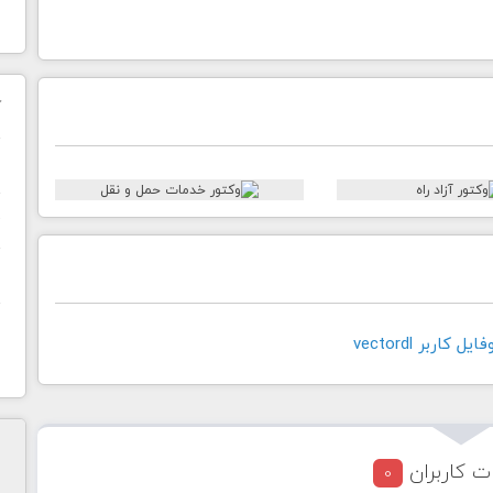
ک
ن
ح
ا
کاربر vectordl
ت کاربران
0