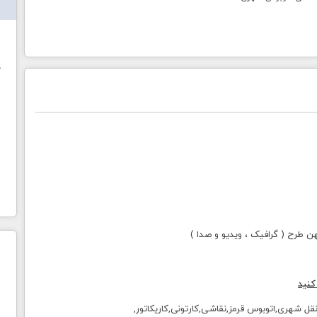
ش
خ
طرح ( گرافیک ، ویدیو و صدا )
کنید