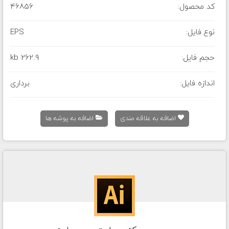
کد محصول:
46856
نوع فایل:
EPS
حجم فایل:
262.9 kb
اندازه فایل:
برداری
اضافه به علاقه مندی
اضافه به پوشه ها