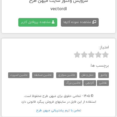
سرویس وکتور سایت میهن طرح
vectordl
مشاهده نمونه کارها
مشاهده پروفایل کاربر
امتیاز:



برچسب ها:
وکتور
حمل و نقل
ماشین سواری
ماشین مسابقه
ماشین اسپرت
نقاشی
کارتونی
ماشین بزرگ
© 1405 - تمامی حقوق برای میهن طرح محفوظ است.
استفاده از این فایل در سایتهای فروش پیگرد قانونی دارد
تماس با تيم پشتيبانی ميهن طرح