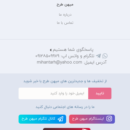
میهن طرح
درباره ما
تماس با ما
پاسخگوی شما هستیم
تلگرام و واتس اپ: 09128509979
آدرس ایمیل: mihantarh@yahoo.com
از تخفیف ها و جدیدترین های میهن طرح با خبر شوید
ما را در رسانه های اجتماعی دنبال کنید
اينستاگرام ميهن طرح
کانال تلگرام ميهن طرح