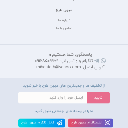
میهن طرح
درباره ما
تماس با ما
پاسخگوی شما هستیم
تلگرام و واتس اپ: 09128509979
آدرس ایمیل: mihantarh@yahoo.com
از تخفیف ها و جدیدترین های میهن طرح با خبر شوید
ما را در رسانه های اجتماعی دنبال کنید
اينستاگرام ميهن طرح
کانال تلگرام ميهن طرح