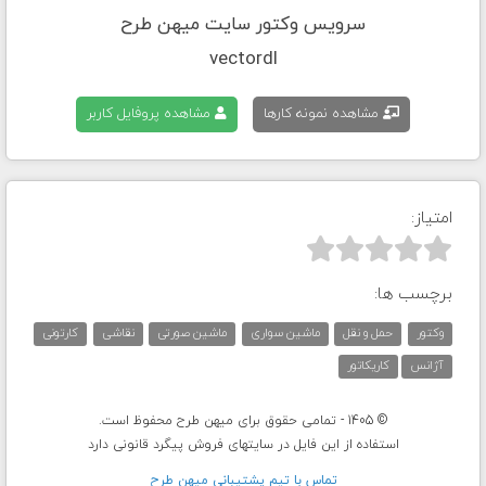
سرویس وکتور سایت میهن طرح
vectordl
مشاهده نمونه کارها
مشاهده پروفایل کاربر
امتیاز:



برچسب ها:
وکتور
حمل و نقل
ماشین سواری
ماشین صورتی
نقاشی
کارتونی
آژانس
کاریکاتور
© 1405 - تمامی حقوق برای میهن طرح محفوظ است.
استفاده از این فایل در سایتهای فروش پیگرد قانونی دارد
تماس با تيم پشتيبانی ميهن طرح