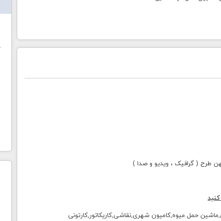
ش
خ
طرح ( گرافیک ، ویدیو و صدا )
کنید