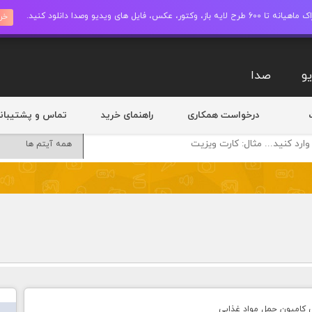
ز، وکتور، عکس، فایل های ویدیو وصدا دانلود کنید.
خری
و
صدا
درخواست همکاری
راهنمای خرید
تماس و پشتیبان