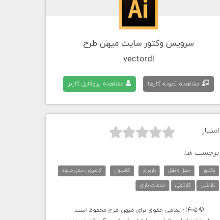
سرویس وکتور سایت میهن طرح
vectordl
مشاهده نمونه کارها
مشاهده پروفایل کاربر
امتیاز:



برچسب ها:
وکتور
حمل و نقل
باربری
کامیون
کامیون حمل میوه
نقاشی
کارتونی
خدمات باری
© 1405 - تمامی حقوق برای میهن طرح محفوظ است.