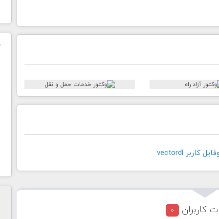
ک
ن
ح
ا
کاربر vectordl
ت کاربران
0