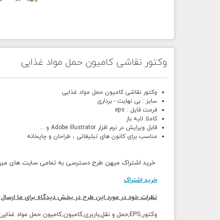
وکتور نقاشی کامیون حمل مواد غذایی
وکتور نقاشی کامیون حمل مواد غذایی
سایز : بی نهایت - برداری
فرمت فایل : eps
کاملا لایه باز
قابل ویرایش در نرم افزار Adobe illustrator و ...
مناسب برای کانون های تبلیغاتی ، طراحان و چاپخانه
خرید اشتراک میهن طرح دسترسی به تمامی سایت های میهن 
خرید اشتراک
نظرات خود در مورد این طرح در بخش دیدگاه برای ما ارسال 
وکتور,EPS,حمل و نقل,باربری,کامیون,کامیون حمل مواد غذایی,ماشین حمل میوه,کامیون شهری,نقاشی,کاریکاتور,کارتونی