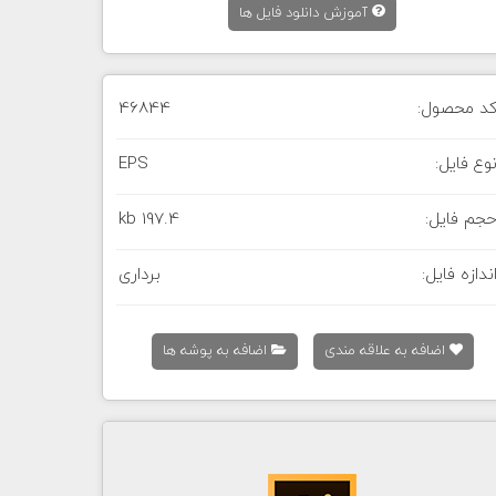
آموزش دانلود فایل ها
د محصول:
46844
وع فایل:
EPS
جم فایل:
197.4 kb
ندازه فایل:
برداری
اضافه به علاقه مندی
اضافه به پوشه ها