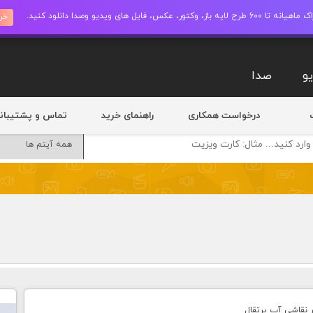
ز، وکتور، عکس، فایل های ویدیو وصدا دانلود کنید.
خری
و
صدا
درخواست همکاری
راهنمای خرید
تماس و پشتیبان