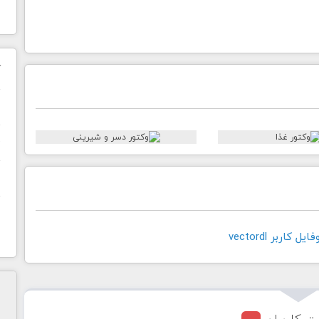
ک
ن
ح
ا
کاربر vectordl