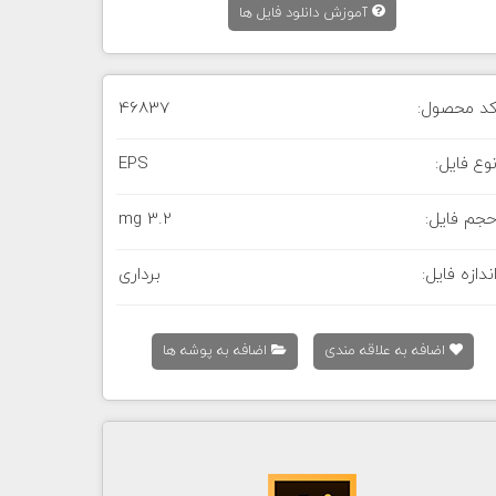
آموزش دانلود فایل ها
د محصول:
46837
وع فایل:
EPS
جم فایل:
3.2 mg
ندازه فایل:
برداری
اضافه به علاقه مندی
اضافه به پوشه ها