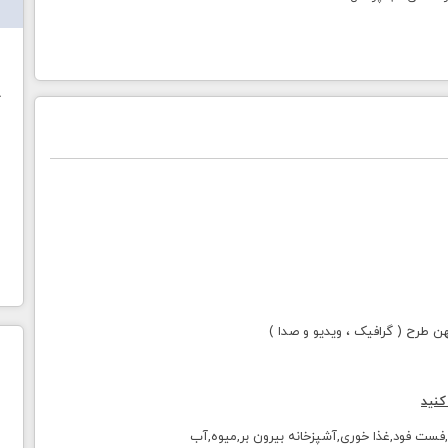
ش
خ
طرح ( گرافیک ، ویدیو و صدا )
کنید
فست فود,غذا خوری,آشپزخانه بیرون بر,میوه,آب