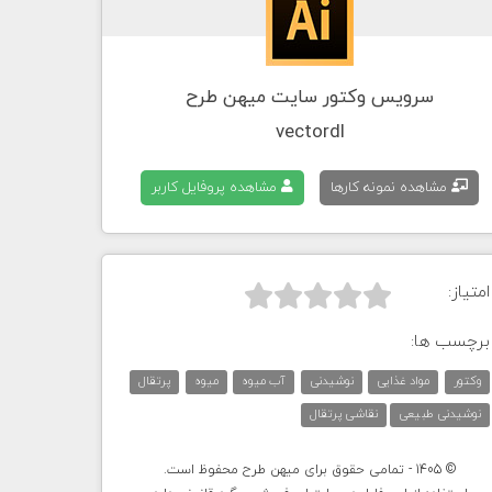
سرویس وکتور سایت میهن طرح
vectordl
مشاهده نمونه کارها
مشاهده پروفایل کاربر
امتیاز:



برچسب ها:
وکتور
مواد غذایی
نوشیدنی
آب میوه
میوه
پرتقال
نوشیدنی طبیعی
نقاشی پرتقال
© 1405 - تمامی حقوق برای میهن طرح محفوظ است.