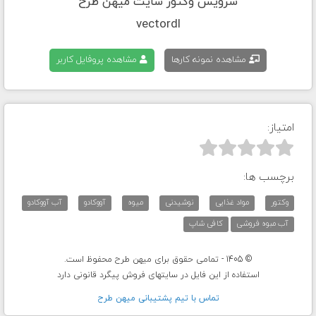
سرویس وکتور سایت میهن طرح
vectordl
مشاهده نمونه کارها
مشاهده پروفایل کاربر
امتیاز:



برچسب ها:
وکتور
مواد غذایی
نوشیدنی
میوه
آووکادو
آب آووکادو
آب مبوه فروشی
کافی شاپ
© 1405 - تمامی حقوق برای میهن طرح محفوظ است.
استفاده از این فایل در سایتهای فروش پیگرد قانونی دارد
تماس با تيم پشتيبانی ميهن طرح