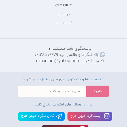
میهن طرح
درباره ما
تماس با ما
پاسخگوی شما هستیم
تلگرام و واتس اپ: 09128509979
آدرس ایمیل: mihantarh@yahoo.com
از تخفیف ها و جدیدترین های میهن طرح با خبر شوید
ما را در رسانه های اجتماعی دنبال کنید
اينستاگرام ميهن طرح
کانال تلگرام ميهن طرح