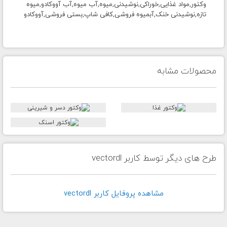
وکتور,مواد غذایی,خوراکی,نوشیدنی,میوه,آب میوه,آب آووکادو,میوه
تازه,نوشیدنی خنک,آبمیوه فروشی,کافی شاپ,بستی فروشی,آووکادو
محصولات مشابه
طرح های دیگر توسط کاربر vectordl
مشاهده پروفايل کاربر vectordl