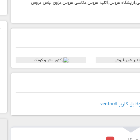
ی,آرایشگاه عروس,آتلیه عروس,عکاسی عروس
,مزون لباس عروس
ک
ن
ح
ا
کاربر vectordl