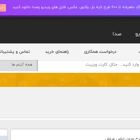
ز، وکتور، عکس، فایل های ویدیو وصدا دانلود کنید.
خری
و
صدا
درخواست همکاری
راهنمای خرید
تماس و پشتیبان