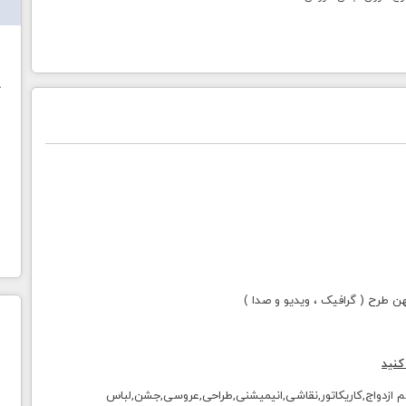
ش
خ
طرح ( گرافیک ، ویدیو و صدا )
کنید
,ازدواج,مراسم ازدواج,کاریکاتور,نقاشی,انیمیشنی,طراحی,عروسی,جشن,لباس