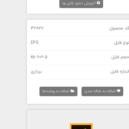
آموزش دانلود فایل ها
د محصول:
46827
وع فایل:
EPS
جم فایل:
606.5 kb
ندازه فایل:
برداری
اضافه به علاقه مندی
اضافه به پوشه ها