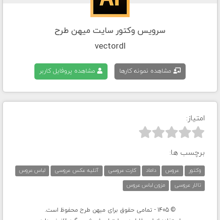
سرویس وکتور سایت میهن طرح
vectordl
مشاهده نمونه کارها
مشاهده پروفایل کاربر
امتیاز:



برچسب ها:
وکتور
عروس
داماد
کارت عروسی
آتلیه عکس عروسی
لباس عروس
تالار عروسی
مزون لباس عروس
© 1405 - تمامی حقوق برای میهن طرح محفوظ است.