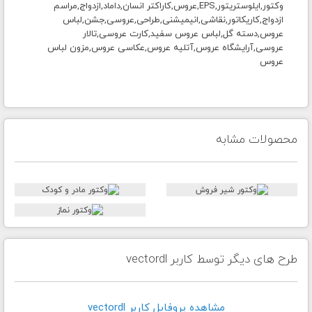
وکتور,
ایلوستریتور,EPS,عروس,کاراکتر انسان,داماد,ازدواج,مراسم
ازدواج,کاریکاتور,نقاشی,انیمیشنی,طراحی,عروسی,جشن,لباس
عروس,دسته گل,لباس عروس سفید,کارت عروسی,تالار
عروسی,آرایشگاه عروس,آتلیه عروس,عکاسی عروس
,مزون لباس
عروس
محصولات مشابه
طرح های دیگر توسط کاربر vectordl
مشاهده پروفايل کاربر vectordl