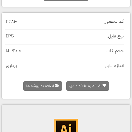
کد محصول:
46810
نوع فایل:
EPS
حجم فایل:
910.8 kb
اندازه فایل:
برداری
اضافه به علاقه مندی
اضافه به پوشه ها