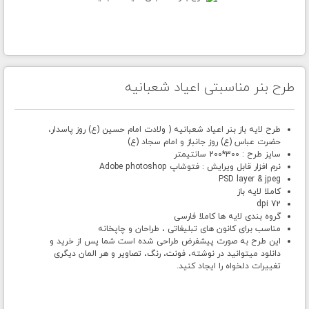
طرح بنر مناسبتی اعیاد شعبانیه
طرح لایه باز بنر اعیاد شعبانیه ( ولادت امام حسین (ع) روز پاسدار،
حضرت عباس (ع) روز جانباز و امام سجاد (ع)
سایز طرح : 300*200 سانتیمتر
نرم افزار قابل ویرایش : فتوشاپ Adobe photoshop
PSD layer & jpeg
کاملا لایه باز
72 dpi
گروه بندی لایه ها کاملا فارسی
مناسب برای کانون های تبلیغاتی ، طراحان و چاپخانه
این طرح به صورت پیشفرض طراحی شده است شما پس از خرید و
دانلود میتوانید در نوشته، فونت، رنگ، تصاویر و هر المان دیگری
تغییرات دلخواه را ایجاد کنید.