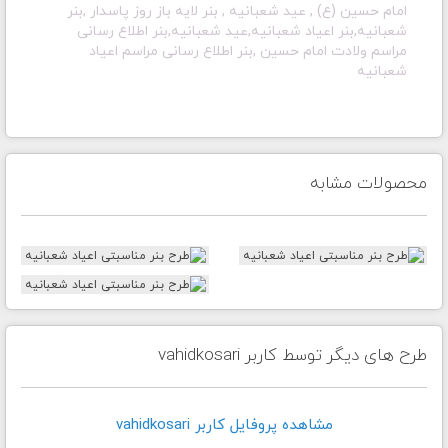
امام حسین (ع) , عید شعبانیه , بنر لایه باز روز پاسدار ,بنر
شعبانیه,بنر اعیاد شعبانیه,عید شعبانیه,بنر اطلاع رسانی
مراسم ولادت امام حسین ,بنر اطلاع رسانی مراسم اعیاد
شعبانیه
محصولات مشابه
طرح های دیگر توسط کاربر vahidkosari
مشاهده پروفايل کاربر vahidkosari