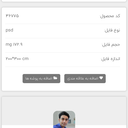
کد محصول:
46775
نوع فایل:
psd
حجم فایل:
172.9 mg
اندازه فایل:
200*300 cm
اضافه به علاقه مندی
اضافه به پوشه ها