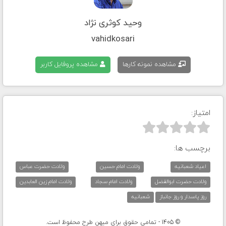
وحید کوثری نژاد
vahidkosari
مشاهده نمونه کارها
مشاهده پروفایل کاربر
امتیاز:



برچسب ها:
اعیاد شعبانیه
ولادت امام حسین
ولادت حضرت عباس
ولادت حضرت ابوالفضل
ولادت امام سجاد
ولادت امام زین العابدین
روز پاسدار و روز جانباز
شعبانیه
© 1405 - تمامی حقوق برای میهن طرح محفوظ است.