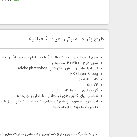
طرح بنر مناسبتی اعیاد شعبانیه
طرح لایه باز بنر اعیاد شعبانیه ( ولادت امام حسین (ع) روز پاس
سایز طرح : 100*300 سانتیمتر
نرم افزار قابل ویرایش : فتوشاپ Adobe photoshop
PSD layer & jpeg
کاملا لایه باز
72 dpi
گروه بندی لایه ها کاملا فارسی
مناسب برای کانون های تبلیغاتی ، طراحان و چاپخانه
این طرح به صورت پیشفرض طراحی شده است شما پس از خرید و د
تغییرات دلخواه را ایجاد کنید.
خرید اشتراک میهن طرح دسترسی به تمامی سایت های میهن