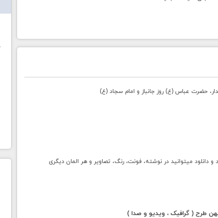
ش
خ
دار، حضرت عباس (ع) روز جانباز و امام سجاد (ع)
انلود میتوانید در نوشته، فونت، رنگ، تصاویر و هر المان دیگری
 طرح ( گرافیک ، ویدیو و صدا )