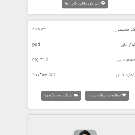
آموزش دانلود فایل ها
د محصول:
46773
وع فایل:
psd
جم فایل:
41.5 mg
ندازه فایل:
300*100 cm
اضافه به علاقه مندی
اضافه به پوشه ها