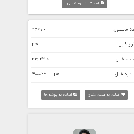
آموزش دانلود فایل ها
د محصول:
46770
وع فایل:
psd
جم فایل:
23.8 mg
ندازه فایل:
3000*5000 px
اضافه به علاقه مندی
اضافه به پوشه ها