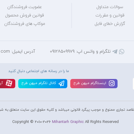
سوالات متداول
عضویت فروشندگان
قوانین و مقررات
قوانین فروش محصول
گزارش خطای فایل
موکاپ های فروشندگان
تلگرام و واتس اپ: 09128509979
آدرس ایمیل: mihantarh@yahoo.com
ما را در رسانه های اجتماعی دنبال کنید
اينستاگرام ميهن طرح
کانال تلگرام ميهن طرح
آپا
قاصد تجاری ممنوع و موجب پیگرد قانونی میباشد و کليه حقوق اين سايت متعلق به شر
Copyright © 2010-2026
Mihantarh Graphic
All Rights Reserved