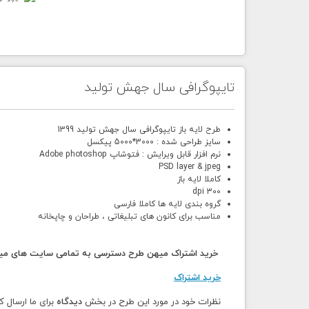
تایپوگرافی سال جهش تولید
طرح لایه باز تایپوگرافی سال جهش تولید 1399
سایز طراحی شده : 3000*5000 پیکسل
نرم افزار قابل ویرایش : فتوشاپ Adobe photoshop
PSD layer & jpeg
کاملا لایه باز
300 dpi
گروه بندی لایه ها کاملا فارسی
مناسب برای کانون های تبلیغاتی ، طراحان و چاپخانه
خرید اشتراک میهن طرح دسترسی به تمامی سایت های میهن
خرید اشتراک
نظرات خود در مورد این طرح در بخش
دیدگاه
برای ما ارسال ک