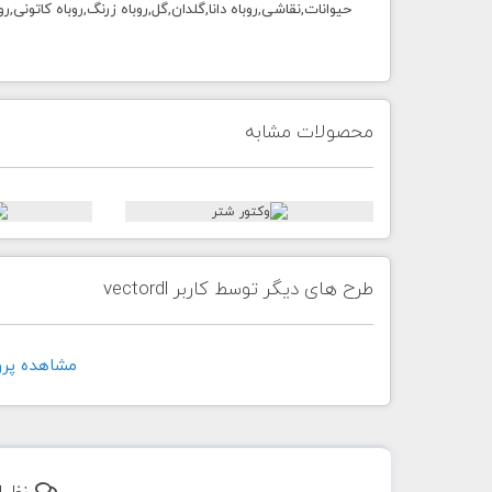
حیوانات,نقاشی,روباه دانا,گلدان,گل,روباه زرنگ,روباه کاتونی,رو
محصولات مشابه
طرح های دیگر توسط کاربر vectordl
مشاهده پروفايل 