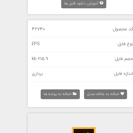
آموزش دانلود فایل ها
د محصول:
46740
وع فایل:
EPS
جم فایل:
215.9 kb
ندازه فایل:
برداری
اضافه به علاقه مندی
اضافه به پوشه ها