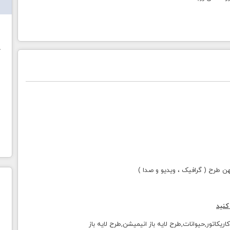
ش
خ
طرح ( گرافیک ، ویدیو و صدا )
کنید
ن,نقاشی,کاریکاتور,حیوانات,طرح لایه باز انیمیشن,طرح لایه باز