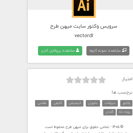
سرویس وکتور سایت میهن طرح
vectordl
مشاهده نمونه کارها
مشاهده پروفایل کاربر
امتیاز:



برچسب ها:
وکتور
حیوانات
جانوران
انیمیشن
کاتونی
نقاشی
روباه دانا
گلدان
© 1405 - تمامی حقوق برای میهن طرح محفوظ است.