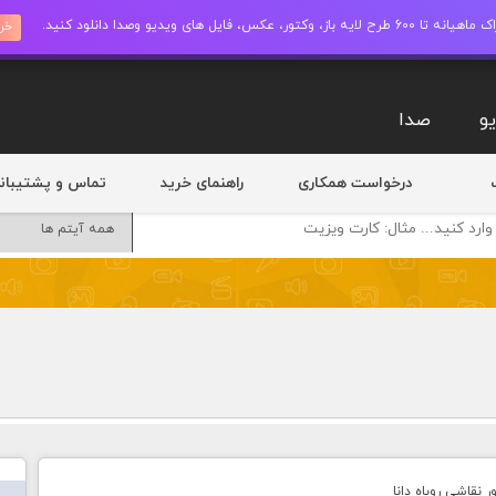
ز، وکتور، عکس، فایل های ویدیو وصدا دانلود کنید.
خری
و
صدا
درخواست همکاری
راهنمای خرید
تماس و پشتیبان