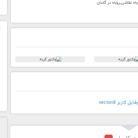
باه نقاشی,روباه در گلدان
ک
ن
ح
ا
کاربر vectordl