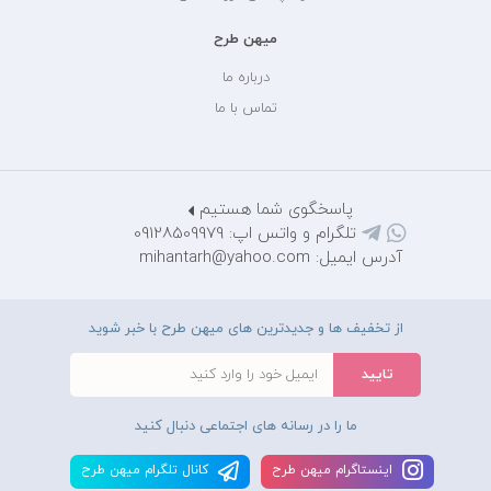
میهن طرح
درباره ما
تماس با ما
پاسخگوی شما هستیم
تلگرام و واتس اپ: 09128509979
آدرس ایمیل: mihantarh@yahoo.com
از تخفیف ها و جدیدترین های میهن طرح با خبر شوید
ما را در رسانه های اجتماعی دنبال کنید
اينستاگرام ميهن طرح
کانال تلگرام ميهن طرح