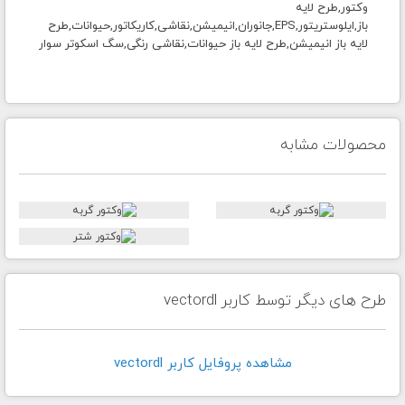
وکتور,طرح لایه
باز,
ایلوستریتور,EPS,جانوران,انیمیشن,نقاشی,کاریکاتور,حیوانات,طرح
لایه باز انیمیشن,طرح لایه باز حیوانات,نقاشی رنگی,سگ اسکوتر سوار
محصولات مشابه
طرح های دیگر توسط کاربر vectordl
مشاهده پروفايل کاربر vectordl