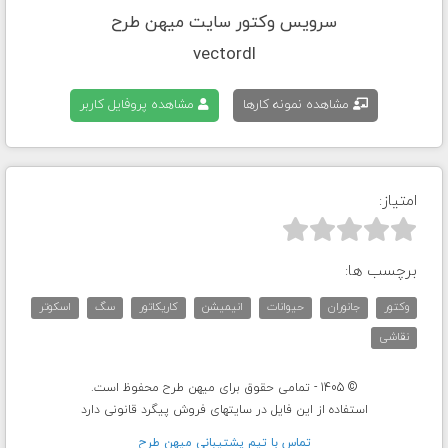
سرویس وکتور سایت میهن طرح
vectordl
مشاهده نمونه کارها
مشاهده پروفایل کاربر
امتیاز:



برچسب ها:
وکتور
جانوران
حیوانات
انیمیشن
کاریکاتور
سگ
اسکوتر
نقاشی
© 1405 - تمامی حقوق برای میهن طرح محفوظ است.
استفاده از این فایل در سایتهای فروش پیگرد قانونی دارد
تماس با تيم پشتيبانی ميهن طرح