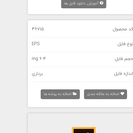
آموزش دانلود فایل ها
د محصول:
46715
وع فایل:
EPS
جم فایل:
6.4 mg
ندازه فایل:
برداری
اضافه به علاقه مندی
اضافه به پوشه ها