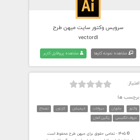
سرویس وکتور سایت میهن طرح
vectordl
مشاهده نمونه کارها
مشاهده پروفایل کاربر
امتیاز:



برچسب ها:
وکتور
جانوران
حیوانات
انیمیشن
کارتون
تمساح
حروف انگلیسی
رنگین کمان
© 1405 - تمامی حقوق برای میهن طرح محفوظ است.