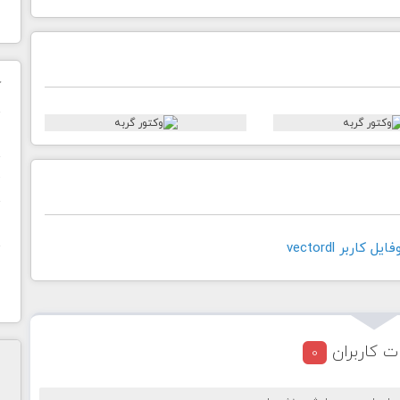
ک
ن
ح
ا
کاربر vectordl
ت کاربران
0