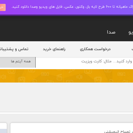
ز، وکتور، عکس، فایل های ویدیو وصدا دانلود کنید.
خری
و
صدا
درخواست همکاری
راهنمای خرید
تماس و پشتیبان