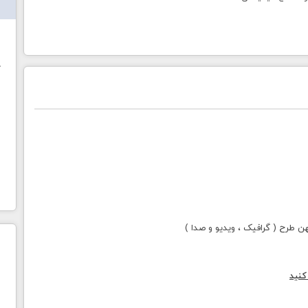
ش
خ
طرح ( گرافیک ، ویدیو و صدا )
کنید