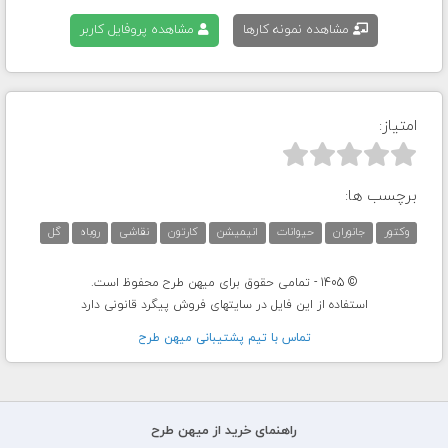
مشاهده نمونه کارها
مشاهده پروفایل کاربر
امتیاز:



برچسب ها:
وکتور
جانوران
حیوانات
انیمیشن
کارتون
نقاشی
روباه
گل
© 1405 - تمامی حقوق برای میهن طرح محفوظ است.
استفاده از این فایل در سایتهای فروش پیگرد قانونی دارد
تماس با تيم پشتيبانی ميهن طرح
راهنمای خرید از میهن طرح