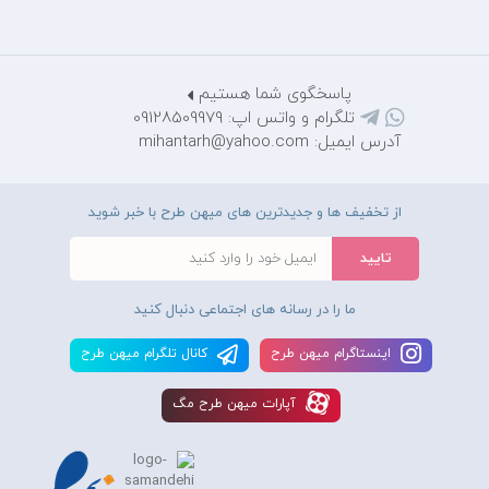
پاسخگوی شما هستیم
تلگرام و واتس اپ: 09128509979
آدرس ایمیل: mihantarh@yahoo.com
از تخفیف ها و جدیدترین های میهن طرح با خبر شوید
ما را در رسانه های اجتماعی دنبال کنید
اينستاگرام ميهن طرح
کانال تلگرام ميهن طرح
آپارات ميهن طرح مگ