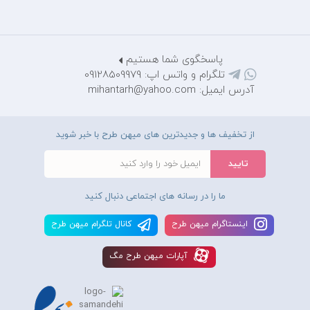
پاسخگوی شما هستیم
تلگرام و واتس اپ: 09128509979
آدرس ایمیل: mihantarh@yahoo.com
از تخفیف ها و جدیدترین های میهن طرح با خبر شوید
ما را در رسانه های اجتماعی دنبال کنید
اينستاگرام ميهن طرح
کانال تلگرام ميهن طرح
آپارات ميهن طرح مگ