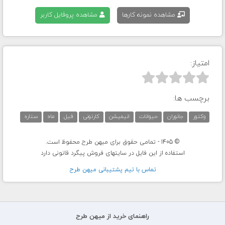
مشاهده نمونه کارها
مشاهده پروفایل کاربر
امتیاز:



برچسب ها:
وکتور
جانوران
حیوانات
انیمیشن
کارتونی
فیل
ماه
ستاره
© 1405 - تمامی حقوق برای میهن طرح محفوظ است.
استفاده از این فایل در سایتهای فروش پیگرد قانونی دارد
تماس با تيم پشتيبانی ميهن طرح
راهنمای خرید از میهن طرح