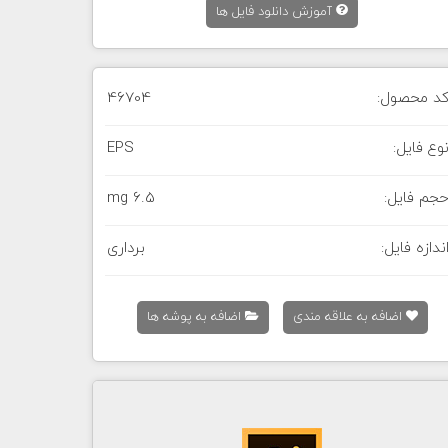
آموزش دانلود فایل ها
د محصول:
46704
وع فایل:
EPS
جم فایل:
6.5 mg
ندازه فایل:
برداری
اضافه به علاقه مندی
اضافه به پوشه ها