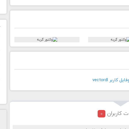
ک
ن
ح
ا
کاربر vectordl
ت کاربران
0