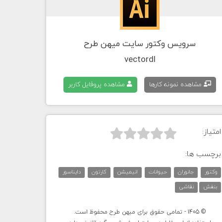
سرویس وکتور سایت میهن طرح
vectordl
مشاهده نمونه کارها
مشاهده پروفایل کاربر
امتیاز:



برچسب ها:
وکتور
جانوران
حیوانات
انیمیشن
کارتون
دایناسور
بنفش
نقاشی
© 1405 - تمامی حقوق برای میهن طرح محفوظ است.