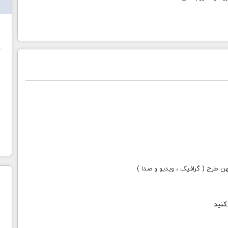
ش
خ
طرح ( گرافیک ، ویدیو و صدا )
کنید