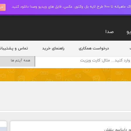
ز، وکتور، عکس، فایل های ویدیو وصدا دانلود کنید.
خری
و
صدا
درخواست همکاری
راهنمای خرید
تماس و پشتیبان