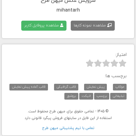
سرویس عکس میهن طرح
mihantarh
مشاهده نمونه کارها
مشاهده پروفایل کاربر
امتیاز:



برچسب ها:
موکاپ
پیش نمایش
قالب گرافیکی
قالب آماده پیش نمایش
تبلیغاتی
برچسپ
اتیکت
بروشور
© 1405 - تمامی حقوق برای میهن طرح محفوظ است.
استفاده از این فایل در سایتهای فروش پیگرد قانونی دارد
تماس با تيم پشتيبانی ميهن طرح