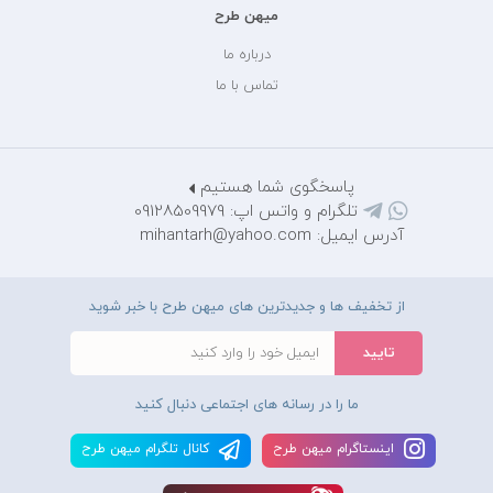
میهن طرح
درباره ما
تماس با ما
پاسخگوی شما هستیم
تلگرام و واتس اپ: 09128509979
آدرس ایمیل: mihantarh@yahoo.com
از تخفیف ها و جدیدترین های میهن طرح با خبر شوید
ما را در رسانه های اجتماعی دنبال کنید
اينستاگرام ميهن طرح
کانال تلگرام ميهن طرح