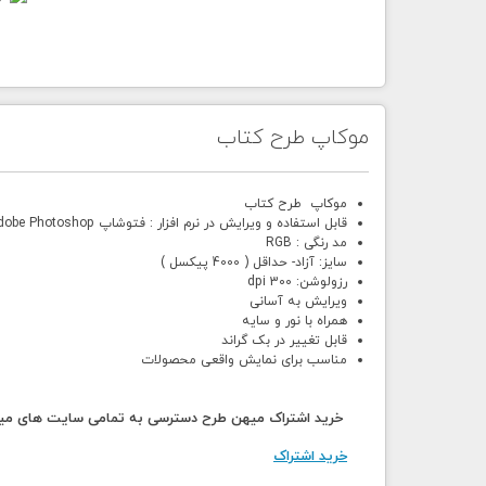
موکاپ طرح کتاب
موکاپ طرح کتاب
قابل استفاده و ویرایش در نرم افزار : فتوشاپ Adobe Photoshop
مد رنگی : RGB
سایز: آزاد- حداقل ( 4000 پیکسل )
رزولوشن: 300 dpi
ویرایش به آسانی
همراه با نور و سایه
قابل تغییر در بک گراند
مناسب برای نمایش واقعی محصولات
خرید اشتراک میهن طرح دسترسی به تمامی سایت های میهن
خرید اشتراک