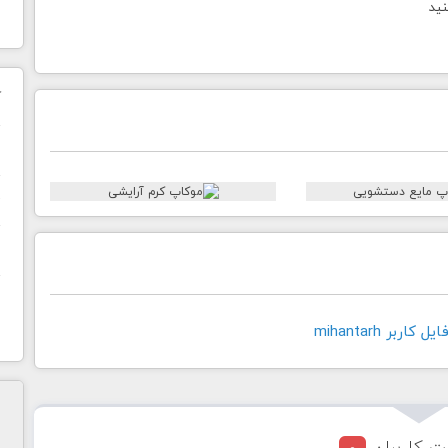
نید
ک
ن
ح
ا
اربر mihantarh