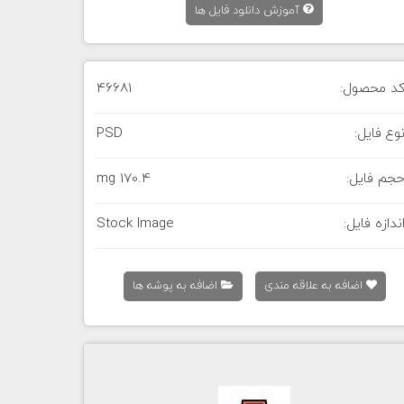
آموزش دانلود فایل ها
د محصول:
46681
وع فایل:
PSD
جم فایل:
170.4 mg
ندازه فایل:
Stock Image
اضافه به علاقه مندی
اضافه به پوشه ها