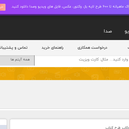
ز، وکتور، عکس، فایل های ویدیو وصدا دانلود کنید.
خری
و
صدا
درخواست همکاری
راهنمای خرید
تماس و پشتیبان