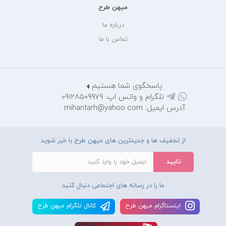
میهن طرح
درباره ما
تماس با ما
پاسخگوی شما هستیم
تلگرام و واتس اپ: 09128509979
آدرس ایمیل: mihantarh@yahoo.com
از تخفیف ها و جدیدترین های میهن طرح با خبر شوید
ما را در رسانه های اجتماعی دنبال کنید
اينستاگرام ميهن طرح
کانال تلگرام ميهن طرح