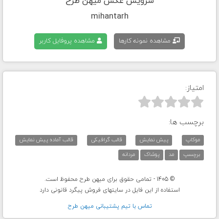
سرویس عکس میهن طرح
mihantarh
مشاهده نمونه کارها
مشاهده پروفایل کاربر
امتیاز:



برچسب ها:
موکاپ
پیش نمایش
قالب گرافیکی
قالب آماده پیش نمایش
برچسپ
مد
پوشاک
مردانه
© 1405 - تمامی حقوق برای میهن طرح محفوظ است.
استفاده از این فایل در سایتهای فروش پیگرد قانونی دارد
تماس با تيم پشتيبانی ميهن طرح