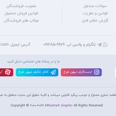
سوالات متداول
عضویت فروشندگان
قوانین و مقررات
قوانین فروش محصول
گزارش خطای فایل
موکاپ های فروشندگان
تلگرام و واتس اپ: 09128509979
آدرس ایمیل: mihantarh@yahoo.com
ما را در رسانه های اجتماعی دنبال کنید
اينستاگرام ميهن طرح
کانال تلگرام ميهن طرح
آپا
قاصد تجاری ممنوع و موجب پیگرد قانونی میباشد و کليه حقوق اين سايت متعلق به شر
Copyright © 2010-2026
Mihantarh Graphic
All Rights Reserved