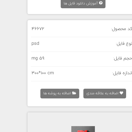
آموزش دانلود فایل ها
د محصول:
46672
وع فایل:
psd
جم فایل:
59 mg
ندازه فایل:
300*100 cm
اضافه به علاقه مندی
اضافه به پوشه ها