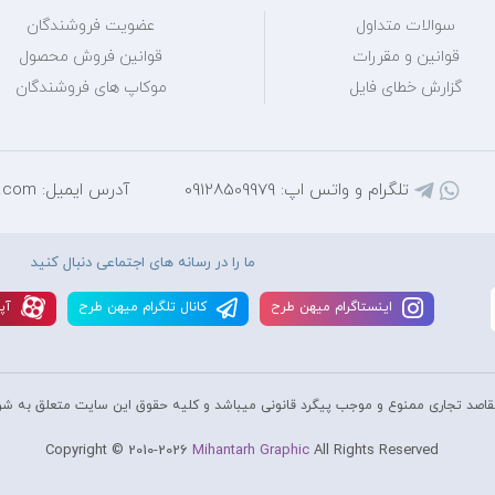
سوالات متداول
عضویت فروشندگان
قوانین و مقررات
قوانین فروش محصول
گزارش خطای فایل
موکاپ های فروشندگان
تلگرام و واتس اپ: 09128509979
آدرس ایمیل: mihantarh@yahoo.com
ما را در رسانه های اجتماعی دنبال کنید
اينستاگرام ميهن طرح
کانال تلگرام ميهن طرح
آپا
قاصد تجاری ممنوع و موجب پیگرد قانونی میباشد و کليه حقوق اين سايت متعلق به شر
Copyright © 2010-2026
Mihantarh Graphic
All Rights Reserved