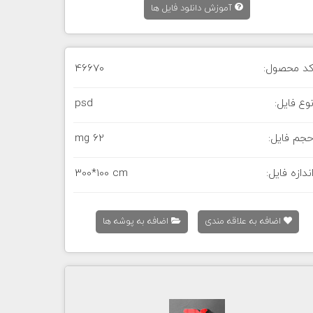
آموزش دانلود فایل ها
د محصول:
46670
وع فایل:
psd
جم فایل:
62 mg
ندازه فایل:
300*100 cm
اضافه به علاقه مندی
اضافه به پوشه ها