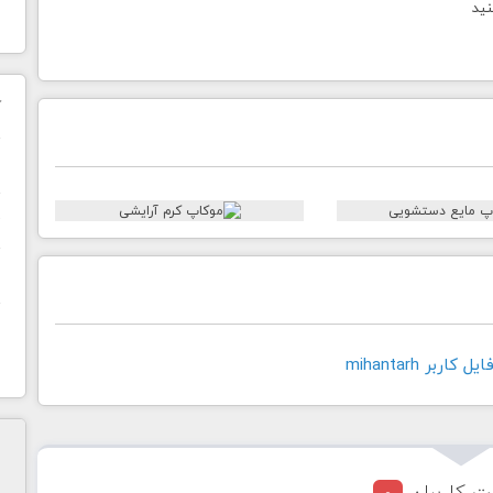
نید
ک
ن
ح
ا
اربر mihantarh