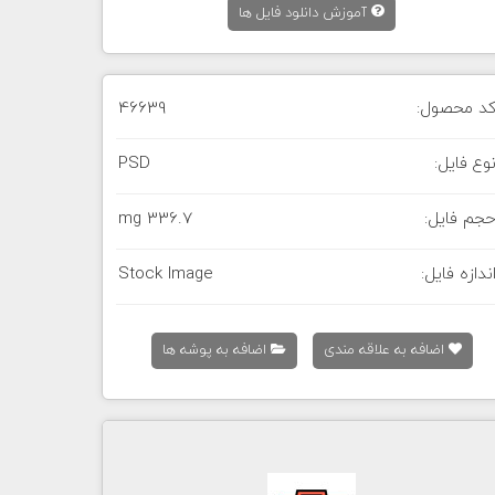
آموزش دانلود فایل ها
د محصول:
46639
وع فایل:
PSD
جم فایل:
336.7 mg
ندازه فایل:
Stock Image
اضافه به علاقه مندی
اضافه به پوشه ها