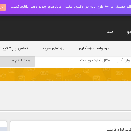
ز، وکتور، عکس، فایل های ویدیو وصدا دانلود کنید.
خری
و
صدا
درخواست همکاری
راهنمای خرید
تماس و پشتیبان