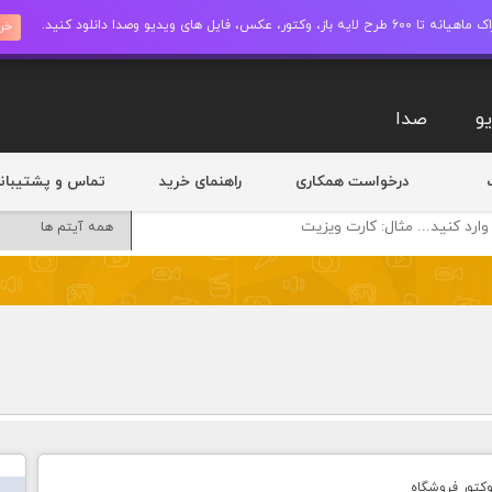
ز، وکتور، عکس، فایل های ویدیو وصدا دانلود کنید.
خری
و
صدا
درخواست همکاری
راهنمای خرید
تماس و پشتیبان