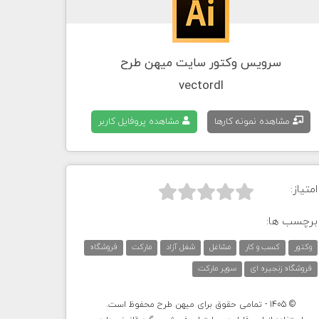
سرویس وکتور سایت میهن طرح
vectordl
مشاهده نمونه کارها
مشاهده پروفایل کاربر
امتیاز:



برچسب ها:
وکتور
کسب و کار
مشاغل
شغل آزاد
مارکت
فروشگاه
فروشگاه زنجیره ای
سوپر مارکت
© 1405 - تمامی حقوق برای میهن طرح محفوظ است.