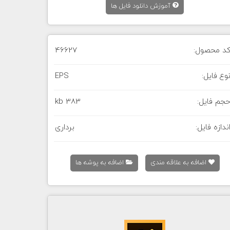
آموزش دانلود فایل ها
د محصول:
46627
وع فایل:
EPS
جم فایل:
383 kb
ندازه فایل:
برداری
اضافه به علاقه مندی
اضافه به پوشه ها