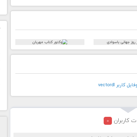
ک
ن
ح
ا
کاربر vectordl
ت کاربران
0