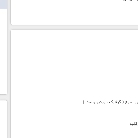
ش
خ
طرح ( گرافیک ، ویدیو و صدا )
کنید