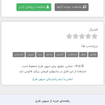
مشاهده نمونه کارها
مشاهده پروفایل کاربر
امتیاز:



برچسب ها:
وکتور
سفر
مسافرت
گردش
ساحل
دریا
جزیره
تابستان
© 1405 - تمامی حقوق برای میهن طرح محفوظ است.
استفاده از این فایل در سایتهای فروش پیگرد قانونی دارد
تماس با تيم پشتيبانی ميهن طرح
راهنمای خرید از میهن طرح