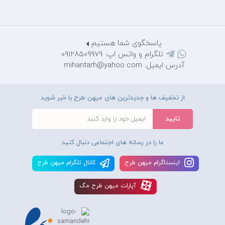
پاسخگوی شما هستیم
تلگرام و واتس اپ: 09128509979
آدرس ایمیل: mihantarh@yahoo.com
از تخفیف ها و جدیدترین های میهن طرح با خبر شوید
ما را در رسانه های اجتماعی دنبال کنید
اينستاگرام ميهن طرح
کانال تلگرام ميهن طرح
آپارات ميهن طرح مگ