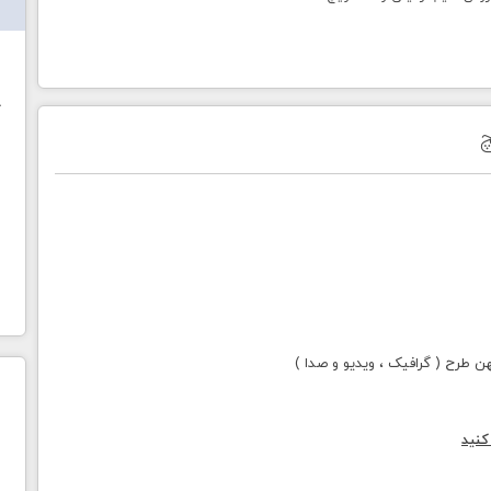
ش
خ
چ
طرح ( گرافیک ، ویدیو و صدا )
کنید