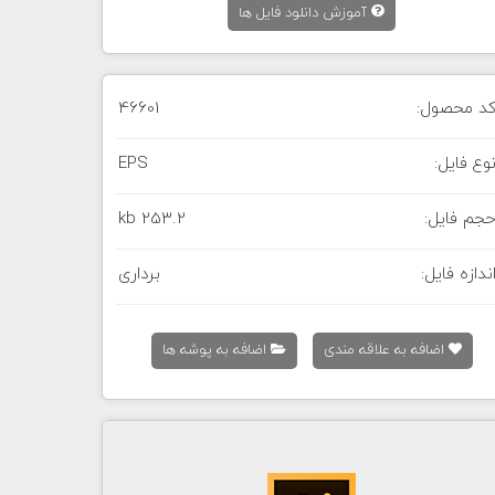
آموزش دانلود فایل ها
د محصول:
46601
وع فایل:
EPS
جم فایل:
253.2 kb
ندازه فایل:
برداری
اضافه به علاقه مندی
اضافه به پوشه ها