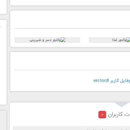
ک
ن
ح
ا
کاربر vectordl
ت کاربران
0