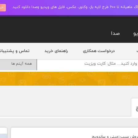
ز، وکتور، عکس، فایل های ویدیو وصدا دانلود کنید.
خری
و
صدا
درخواست همکاری
راهنمای خرید
تماس و پشتیبان