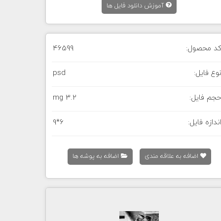
آموزش دانلود فایل ها
د محصول:
46599
وع فایل:
psd
جم فایل:
3.2 mg
ندازه فایل:
9*6
اضافه به علاقه مندی
اضافه به پوشه ها