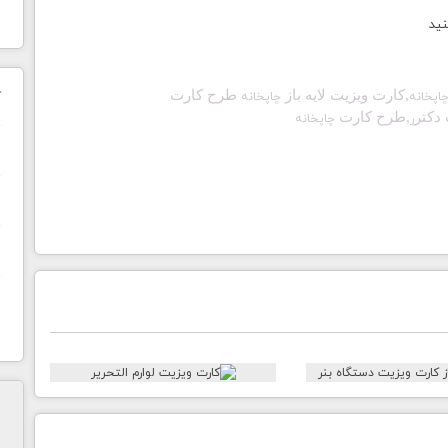
نید
,کارت ویزیت لایه باز
طرح کارت
ک
اپخانه
چاپخانه
دکتر
,طرح کارت
ر
چاپخانه
ن
ح
ا