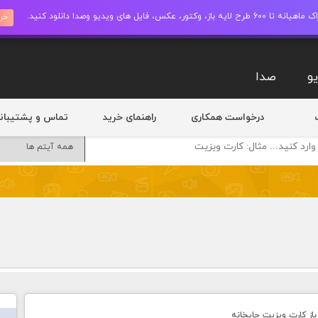
ز، وکتور، عکس، فایل های ویدیو وصدا دانلود کنید.
خری
و
صدا
درخواست همکاری
راهنمای خرید
تماس و پشتیبان