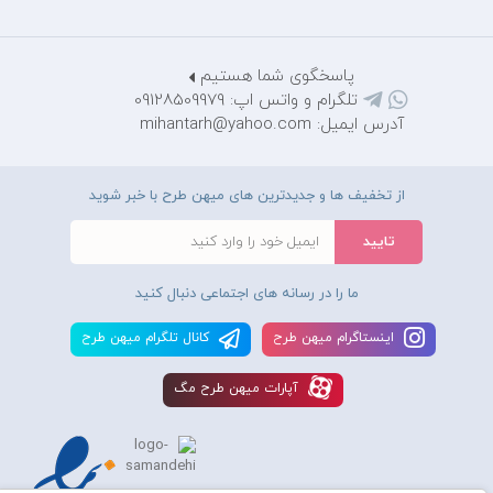
پاسخگوی شما هستیم
تلگرام و واتس اپ: 09128509979
آدرس ایمیل: mihantarh@yahoo.com
از تخفیف ها و جدیدترین های میهن طرح با خبر شوید
ما را در رسانه های اجتماعی دنبال کنید
اينستاگرام ميهن طرح
کانال تلگرام ميهن طرح
آپارات ميهن طرح مگ