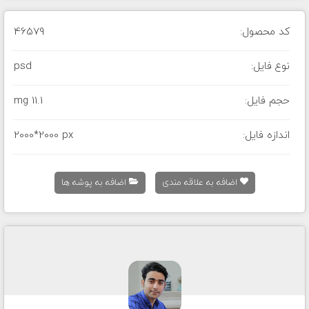
کد محصول:
46579
نوع فایل:
psd
حجم فایل:
11.1 mg
اندازه فایل:
2000*2000 px
اضافه به علاقه مندی
اضافه به پوشه ها