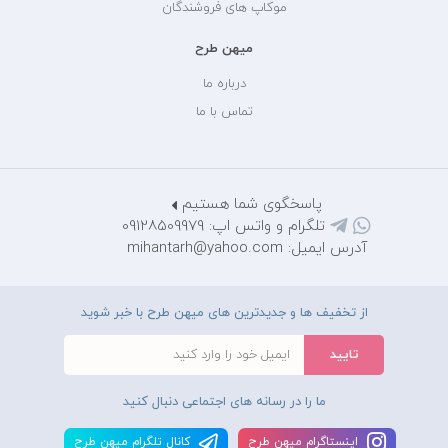
موکاپ های فروشندگان
میهن طرح
درباره ما
تماس با ما
پاسخگوی شما هستیم
تلگرام و واتس اپ: 09128509979
آدرس ایمیل: mihantarh@yahoo.com
از تخفیف ها و جدیدترین های میهن طرح با خبر شوید
ما را در رسانه های اجتماعی دنبال کنید
اينستاگرام ميهن طرح
کانال تلگرام ميهن طرح