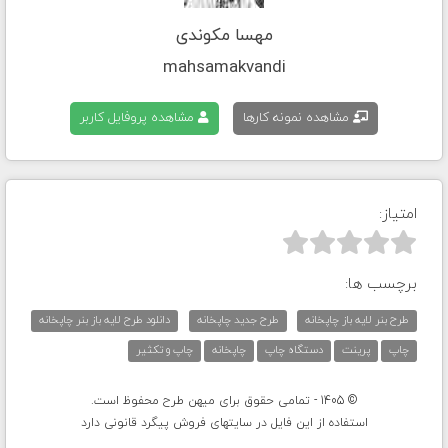
مهسا مکوندی
mahsamakvandi
مشاهده نمونه کارها
مشاهده پروفایل کاربر
امتیاز:



برچسب ها:
طرح بنر لایه باز چاپخانه
طرح جدید چاپخانه
دانلود طرح لایه باز بنر چاپخانه
چاپ
پرینت
دستگاه چاپ
چاپخانه
چاپ و تکثیر
© 1405 - تمامی حقوق برای میهن طرح محفوظ است.
استفاده از این فایل در سایتهای فروش پیگرد قانونی دارد