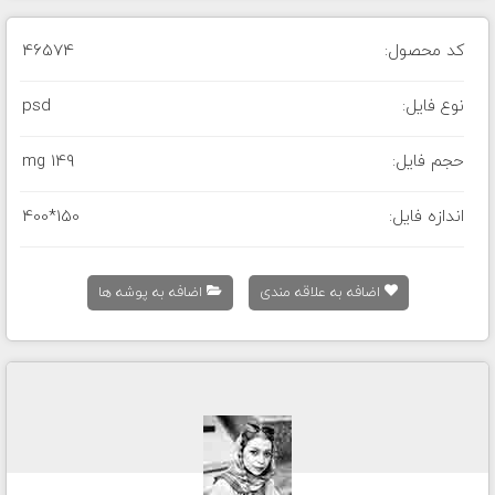
کد محصول:
46574
نوع فایل:
psd
حجم فایل:
149 mg
اندازه فایل:
400*150
اضافه به علاقه مندی
اضافه به پوشه ها