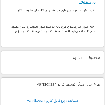
خرید اشتراک
نظرات خود در مورد این طرح در بخش
دیدگاه
برای ما ارسال کنید
neon,نئون سازی,نئون,طرح لایه باز تابلو نئون,تابلوسازی نئون,دانلود
طرح تابلو نئون,طرح لایه باز استند نئون سازی,استند نئون سازی,
محصولات مشابه
طرح های دیگر توسط کاربر vahidkosari
مشاهده پروفايل کاربر vahidkosari