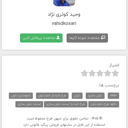
وحید کوثری نژاد
vahidkosari
مشاهده نمونه کارها
مشاهده پروفایل کاربر
امتیاز:



برچسب ها:
neon
نئون سازی
نئون
طرح لایه باز تابلو نئون
تابلوسازی نئون
دانلود طرح تابلو نئون
طرح لایه باز استند نئون سازی
استند نئون سازی
© 1405 - تمامی حقوق برای میهن طرح محفوظ است.
استفاده از این فایل در سایتهای فروش پیگرد قانونی دارد