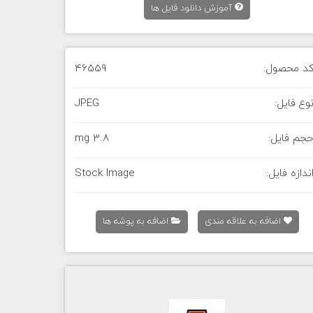
آموزش دانلود فایل ها
د محصول:
46559
وع فایل:
JPEG
جم فایل:
3.8 mg
ندازه فایل:
Stock Image
اضافه به علاقه مندی
اضافه به پوشه ها