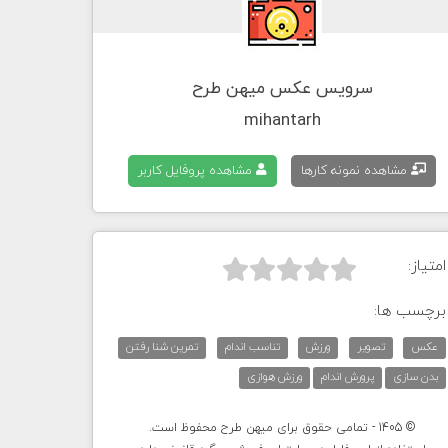
سرویس عکس میهن طرح
mihantarh
مشاهده نمونه کارها
مشاهده پروفایل کاربر
امتیاز:



برچسب ها:
عکس
تصویر
ورزش
تناسب اندام
تمرین شنا رفتن
بدن سازی
پرورش اندام
ورزش هوازی
© 1405 - تمامی حقوق برای میهن طرح محفوظ است.