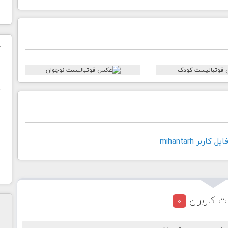
ک
ن
ح
ا
اربر mihantarh
ت کاربران
0