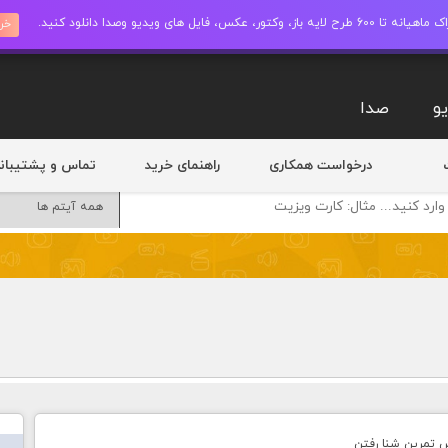
ز، وکتور، عکس، فایل های ویدیو وصدا دانلود کنید.
خری
و
صدا
درخواست همکاری
راهنمای خرید
تماس و پشتیبان