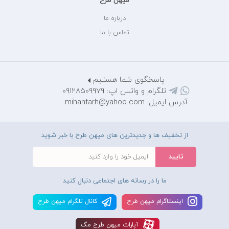
میهن طرح
درباره ما
تماس با ما
پاسخگوی شما هستیم
تلگرام و واتس اپ: 09128509979
آدرس ایمیل: mihantarh@yahoo.com
از تخفیف ها و جدیدترین های میهن طرح با خبر شوید
ما را در رسانه های اجتماعی دنبال کنید
اينستاگرام ميهن طرح
کانال تلگرام ميهن طرح
آپارات ميهن طرح مگ