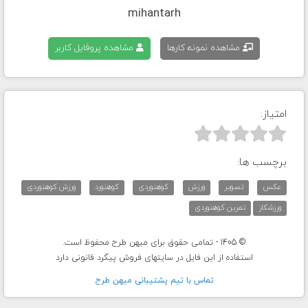
mihantarh
مشاهده نمونه کارها
مشاهده پروفایل کاربر
امتیاز:



برچسب ها:
عکس
تصویر
ورزش
کوهنوردی
کوهنورد
ورزش کوهنوردی
ورزشکار
تمرین کوهنوردی
© 1405 - تمامی حقوق برای میهن طرح محفوظ است.
استفاده از این فایل در سایتهای فروش پیگرد قانونی دارد
تماس با تيم پشتيبانی ميهن طرح