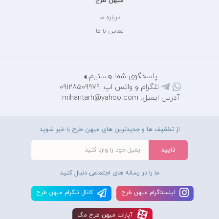
میهن طرح
درباره ما
تماس با ما
پاسخگوی شما هستیم
تلگرام و واتس اپ: 09128509979
آدرس ایمیل: mihantarh@yahoo.com
از تخفیف ها و جدیدترین های میهن طرح با خبر شوید
ما را در رسانه های اجتماعی دنبال کنید
اينستاگرام ميهن طرح
کانال تلگرام ميهن طرح
آپارات ميهن طرح مگ