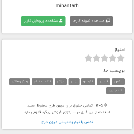
mihantarh
مشاهده نمونه کارها
مشاهده پروفایل کاربر
امتیاز:



برچسب ها:
عکس
تصویر
تکواندو
رزمی
ورزش
تناسب اندام
ورزش سالنی
کره جنوبی
© 1405 - تمامی حقوق برای میهن طرح محفوظ است.
استفاده از این فایل در سایتهای فروش پیگرد قانونی دارد
تماس با تيم پشتيبانی ميهن طرح