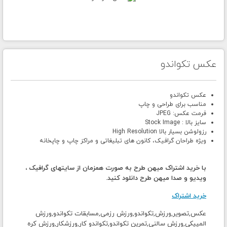
عکس تکواندو
عکس تکواندو
مناسب برای طراحی و چاپ
فرمت عکس: JPEG
سایز بالا : Stock Image
رزولوشن بسیار بالا High Resolution
ویژه طراحان گرافیک، کانون های تبلیغاتی و مراکز چاپ و چاپخانه
با خرید اشتراک میهن طرح به صورت همزمان از سایتهای گرافیک ،
ویدیو و صدا میهن طرح دانلود کنید.
خرید اشتراک
عکس,تصویر,ورزش,تکواندو,ورزش رزمی,مسابقات تکواندو,ورزش
المپیکی,ورزش سالنی,تمرین تکواندو,تکواندو کار,ورزشکار,ورزش کره