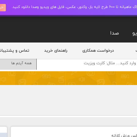
ز، وکتور، عکس، فایل های ویدیو وصدا دانلود کنید.
خری
و
صدا
درخواست همکاری
راهنمای خرید
تماس و پشتیبان