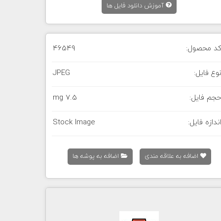
آموزش دانلود فایل ها
د محصول:
46549
وع فایل:
JPEG
جم فایل:
7.5 mg
ندازه فایل:
Stock Image
اضافه به علاقه مندی
اضافه به پوشه ها