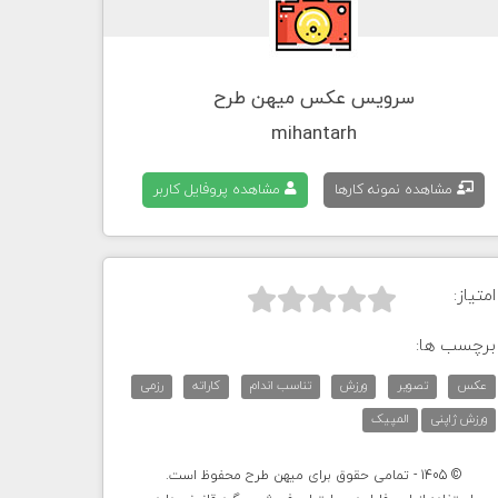
سرویس عکس میهن طرح
mihantarh
مشاهده نمونه کارها
مشاهده پروفایل کاربر
امتیاز:



برچسب ها:
عکس
تصویر
ورزش
تناسب اندام
کاراته
رزمی
ورزش ژاپنی
المپیک
© 1405 - تمامی حقوق برای میهن طرح محفوظ است.