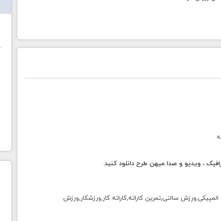
ش
خ
ه
فیک ، ویدیو و صدا میهن طرح دانلود کنید.
مپیکی,ورزش سالنی,تمرین کاراته,کاراته کار,ورزشکار,ورزش