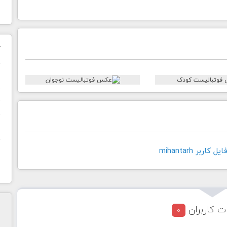
ک
ن
ح
ا
اربر mihantarh
ت کاربران
0