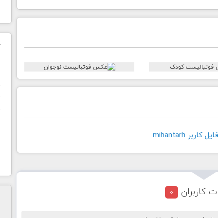
ک
ن
ح
ا
اربر mihantarh
ت کاربران
0