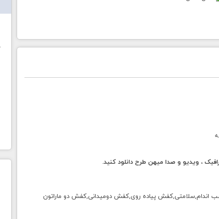
ش
خ
ه
فیک ، ویدیو و صدا میهن طرح دانلود کنید.
اندام,سلامتی,کفش پیاده روی,کفش دومیدانی,کفش دو ماراتون