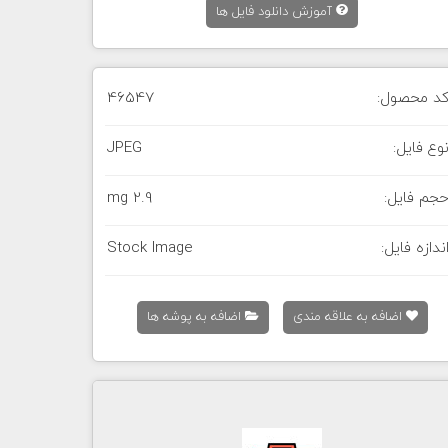
آموزش دانلود فایل ها
د محصول:
46547
وع فایل:
JPEG
جم فایل:
2.9 mg
ندازه فایل:
Stock Image
اضافه به علاقه مندی
اضافه به پوشه ها