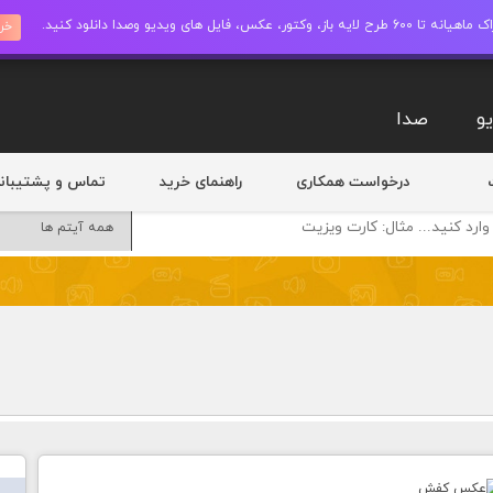
ز، وکتور، عکس، فایل های ویدیو وصدا دانلود کنید.
خری
و
صدا
درخواست همکاری
راهنمای خرید
تماس و پشتیبان