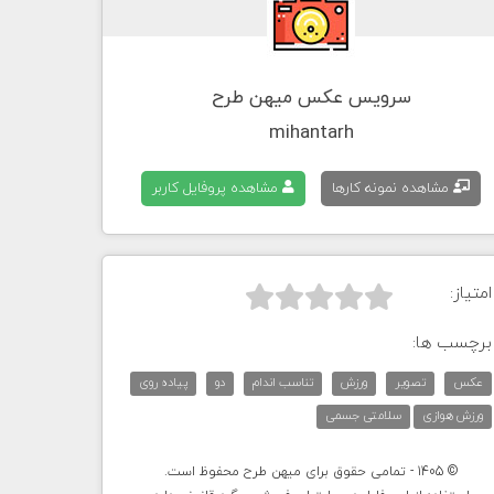
سرویس عکس میهن طرح
mihantarh
مشاهده نمونه کارها
مشاهده پروفایل کاربر
امتیاز:



برچسب ها:
عکس
تصویر
ورزش
تناسب اندام
دو
پیاده روی
ورزش هوازی
سلامتی جسمی
© 1405 - تمامی حقوق برای میهن طرح محفوظ است.