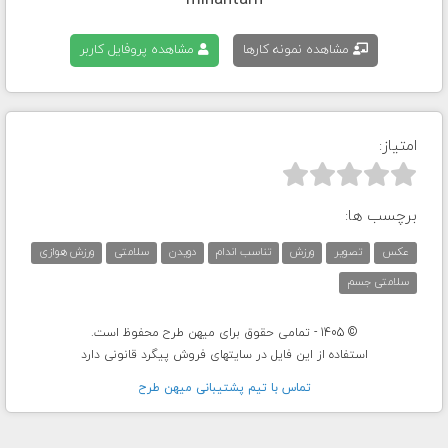
mihantarh
مشاهده نمونه کارها
مشاهده پروفایل کاربر
امتیاز:



برچسب ها:
عکس
تصویر
ورزش
تناسب اندام
دویدن
سلامتی
ورزش هوازی
سلامتی جسم
© 1405 - تمامی حقوق برای میهن طرح محفوظ است.
استفاده از این فایل در سایتهای فروش پیگرد قانونی دارد
تماس با تيم پشتيبانی ميهن طرح