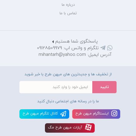
درباره ما
تماس با ما
پاسخگوی شما هستیم
تلگرام و واتس اپ: 09128509979
آدرس ایمیل: mihantarh@yahoo.com
از تخفیف ها و جدیدترین های میهن طرح با خبر شوید
ما را در رسانه های اجتماعی دنبال کنید
اينستاگرام ميهن طرح
کانال تلگرام ميهن طرح
آپارات ميهن طرح مگ