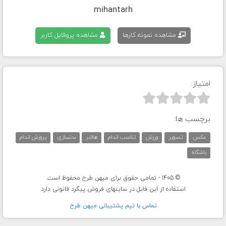
mihantarh
مشاهده نمونه کارها
مشاهده پروفایل کاربر
امتیاز:



برچسب ها:
عکس
تصویر
ورزش
تناسب اندام
هالتر
بدنسازی
پروزش اندام
باشگاه
© 1405 - تمامی حقوق برای میهن طرح محفوظ است.
استفاده از این فایل در سایتهای فروش پیگرد قانونی دارد
تماس با تيم پشتيبانی ميهن طرح