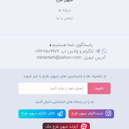
میهن طرح
درباره ما
تماس با ما
پاسخگوی شما هستیم
تلگرام و واتس اپ: 09128509979
آدرس ایمیل: mihantarh@yahoo.com
از تخفیف ها و جدیدترین های میهن طرح با خبر شوید
ما را در رسانه های اجتماعی دنبال کنید
اينستاگرام ميهن طرح
کانال تلگرام ميهن طرح
آپارات ميهن طرح مگ