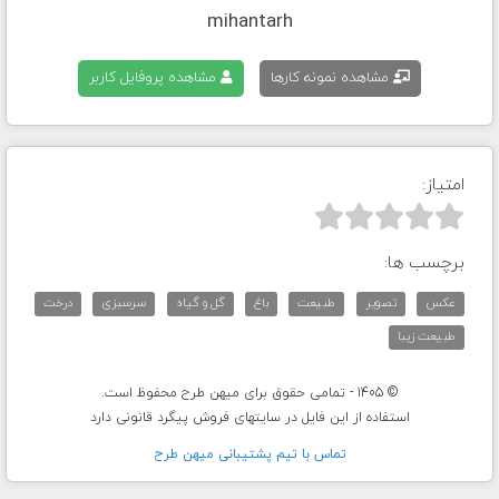
mihantarh
مشاهده نمونه کارها
مشاهده پروفایل کاربر
امتیاز:



برچسب ها:
عکس
تصویر
طبیعت
باغ
گل و گیاه
سرسبزی
درخت
طبیعت زیبا
© 1405 - تمامی حقوق برای میهن طرح محفوظ است.
استفاده از این فایل در سایتهای فروش پیگرد قانونی دارد
تماس با تيم پشتيبانی ميهن طرح