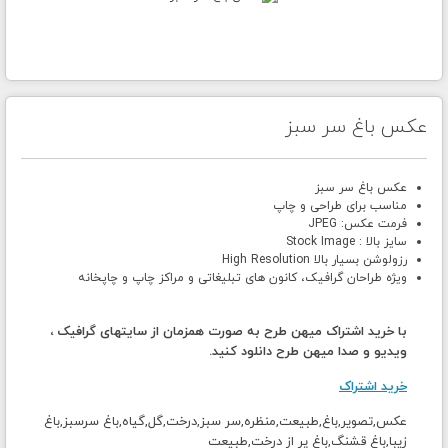
عکس باغ سر سبز
عکس باغ سر سبز
مناسب برای طراحی و چاپ
فرمت عکس: JPEG
سایز بالا : Stock Image
رزولوشن بسیار بالا High Resolution
ویژه طراحان گرافیک، کانون های تبلیغاتی و مراکز چاپ و چاپخانه
با خرید اشتراک میهن طرح به صورت همزمان از سایتهای گرافیک ،
ویدیو و صدا میهن طرح دانلود کنید.
خرید اشتراک
عکس,تصویر,باغ,طبیعت,منظره,سر سبز,درخت,گل,گیاه,باغ سرسبز,باغ
زیبا,باغ قشنگ,باغ پر از درخت,طبیعت