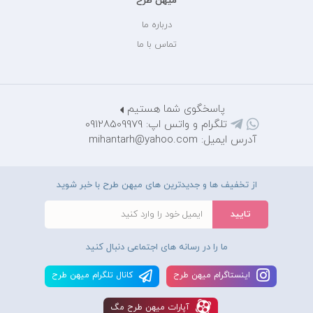
میهن طرح
درباره ما
تماس با ما
پاسخگوی شما هستیم
تلگرام و واتس اپ: 09128509979
آدرس ایمیل: mihantarh@yahoo.com
از تخفیف ها و جدیدترین های میهن طرح با خبر شوید
ما را در رسانه های اجتماعی دنبال کنید
اينستاگرام ميهن طرح
کانال تلگرام ميهن طرح
آپارات ميهن طرح مگ