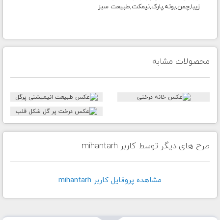
زیبا,چمن,بوته,پارک,نیمکت,طبیعت سبز
محصولات مشابه
طرح های دیگر توسط کاربر mihantarh
مشاهده پروفايل کاربر mihantarh