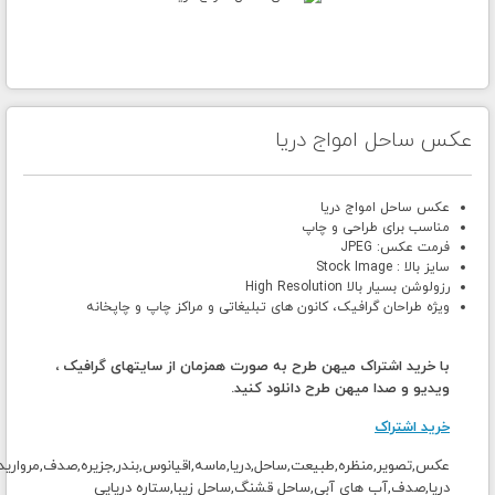
عکس ساحل امواج دریا
عکس ساحل امواج دریا
مناسب برای طراحی و چاپ
فرمت عکس: JPEG
سایز بالا : Stock Image
رزولوشن بسیار بالا High Resolution
ویژه طراحان گرافیک، کانون های تبلیغاتی و مراکز چاپ و چاپخانه
با خرید اشتراک میهن طرح به صورت همزمان از سایتهای گرافیک ،
ویدیو و صدا میهن طرح دانلود کنید.
خرید اشتراک
عکس,تصویر,منظره,طبیعت,ساحل,دریا,ماسه,اقیانوس,بندر,جزیره,صدف,مروارید
دریا,صدف,آب های آبی,ساحل قشنگ,ساحل زیبا,ستاره دریایی