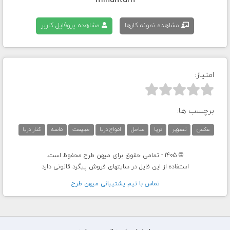
mihantarh
مشاهده نمونه کارها
مشاهده پروفایل کاربر
امتیاز:



برچسب ها:
عکس
تصویر
دریا
ساحل
امواج دریا
طبیعت
ماسه
کنار دریا
© 1405 - تمامی حقوق برای میهن طرح محفوظ است.
استفاده از این فایل در سایتهای فروش پیگرد قانونی دارد
تماس با تيم پشتيبانی ميهن طرح