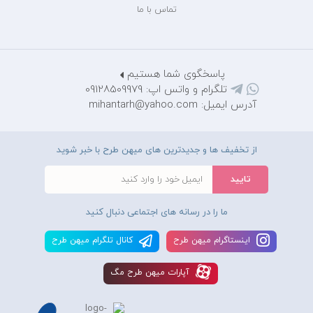
تماس با ما
پاسخگوی شما هستیم
تلگرام و واتس اپ: 09128509979
آدرس ایمیل: mihantarh@yahoo.com
از تخفیف ها و جدیدترین های میهن طرح با خبر شوید
ما را در رسانه های اجتماعی دنبال کنید
اينستاگرام ميهن طرح
کانال تلگرام ميهن طرح
آپارات ميهن طرح مگ